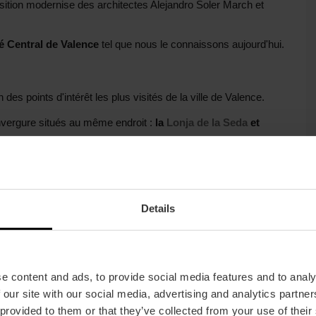
osition modernise des architectes Alejandro Soler March et
é Central de Valence
tel que nous le connaissons aujourd'hui.
des points d'intérêt les plus visités de la ville de Valence.
envergure situés au même endroit :
la
Lonja de la Seda
et
 de style moderniste, construite avec des matériaux
e dresse à 30 mètres de hauteur. Cette voûte est aussi
Details
rouettes qui ornent le ciel de Valence au milieu des tours et des
e content and ads, to provide social media features and to analy
 our site with our social media, advertising and analytics partn
 provided to them or that they’ve collected from your use of their