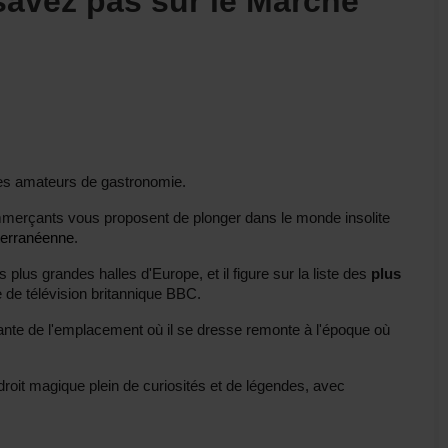
avez pas sur le Marché
 les amateurs de gastronomie.
mmerçants vous proposent de plonger dans le monde insolite
terranéenne
.
s plus grandes halles d'Europe, et il figure sur la liste des
plus
 de télévision britannique BBC.
çante de l'emplacement où il se dresse remonte à l'époque où
droit magique plein de curiosités et de légendes, avec