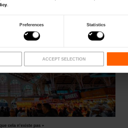
licy
.
Preferences
Statistics
ACCEPT SELECTION
que cela n'existe pas »