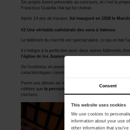
Six projets furent présentés au concours, et c'est la prop
Francisco Guardia Vial qui fut choisie.
Après 14 ans de travaux,
fut inauguré en 1928 le March
#2 Une véritable cathédrale des sens à Valence
Le bâtiment du marché est spectaculaire, ce qui en fait l'un 
Il s'intègre à la perfection avec deux autres bâtiments d'
l'église de los Juanes
.
De l'extérieur, on pourrait le prendre pour une cathédrale
caractéristiques comme le fer, le verre et la céramique.
Parmi ses dômes on remarque celui situé au centre, qui s
Consent
célèbre que
la perruche et le poisson
, les populaires gi
clochers.
This website uses cookies
We use cookies to personalis
information about your use of
other information that you’ve