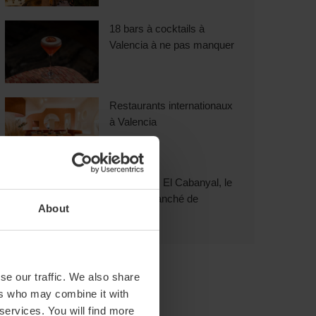
18 bars à cocktails à
Valencia à ne pas manquer
Restaurants internationaux
à Valencia
Découvrez El Cabanyal, le
quartier branché de
About
Valencia
se our traffic. We also share
ers who may combine it with
 services. You will find more