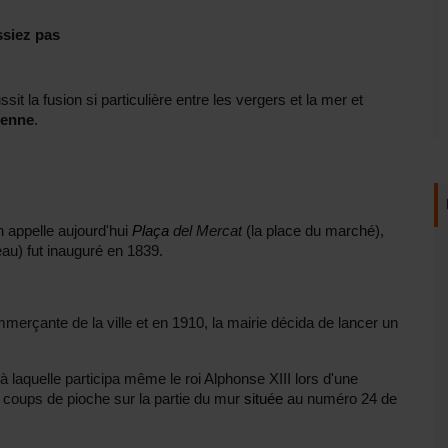
ssiez pas
t la fusion si particulière entre les vergers et la mer et
ienne
.
n appelle aujourd'hui
Plaça
del Mercat
(la place du marché),
u) fut inauguré en 1839.
ommerçante de la ville et en 1910, la mairie décida de lancer un
aquelle participa même le roi Alphonse XIII lors d'une
 coups de pioche sur la partie du mur
située
au numéro 24 de