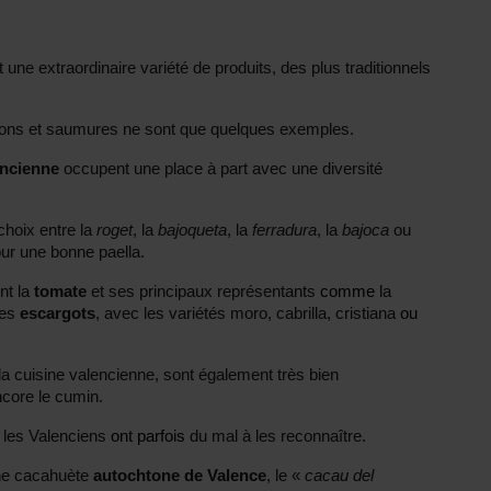
une extraordinaire variété de produits, des plus traditionnels
aisons et saumures ne sont que quelques exemples.
encienne
occupent une place à part avec une diversité
choix entre la
roget
, la
bajoqueta
, la
ferradura
, la
bajoca
ou
our une bonne paella.
nt la
tomate
et ses principaux représentants
comme
la
res
escargots
, avec les variétés moro, cabrilla, cristiana
ou
la cuisine valencienne, sont également très bien
encore le cumin.
 les Valenciens
ont parfois
du mal à les reconnaître.
une cacahuète
autochtone de Valence
, le «
cacau del