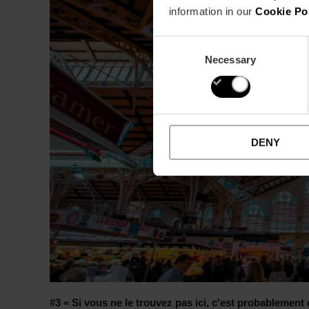
information in our
Cookie Po
Consent
Necessary
Selection
DENY
#3 « Si vous ne le trouvez pas ici, c'est probablement 