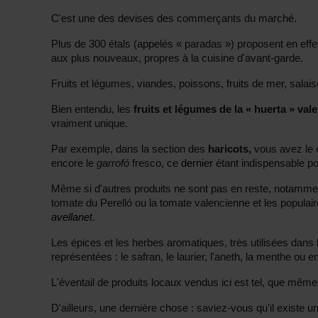
C'est une des devises des commerçants du marché.
Plus de 300 étals (appelés « paradas ») proposent en effet 
aux plus nouveaux, propres à la cuisine d'avant-garde.
Fruits et légumes, viandes, poissons, fruits de mer, sal
Bien entendu, les
fruits et légumes de la « huerta » val
vraiment unique.
Par exemple, dans la section des
haricots,
vous avez le 
encore le
garrofó
fresco, ce
dernier
étant indispensable p
Même si d'autres produits ne sont pas en reste, notamme
tomate du Perelló ou la tomate valencienne et les populai
avellanet
.
Les épices et les herbes aromatiques, très utilisées dans 
représentées : le safran, le laurier, l'aneth, la menthe ou 
L'éventail de produits locaux vendus ici est tel, que même
D'ailleurs, une dernière chose : saviez-vous qu'il existe 