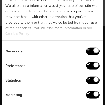
We also share information about your use of our site with
our social media, advertising and analytics partners who
may combine it with other information that you’ve
provided to them or that they’ve collected from your use
of their services. You will find more information in our
Cookie Policy
.
Abonnez-vous à notre
Consent
Newsletter!
Necessary
Selection
Ne manquez pas les meilleurs plans à Valencia!
Preferences
S'abonner
Statistics
Marketing