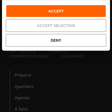
ACCEPT
ACCEPT SELECTION
DENY
VISIT VALENCIA
FUNDACIÓ
CONVENTION BUREAU
FILM OFFICE
Préparer
Quartiers
Agenda
À faire