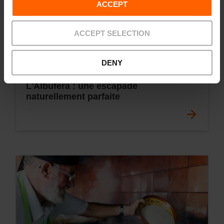
ACCEPT
ACCEPT SELECTION
DENY
L'Albufera : une escapade
naturellement parfaite