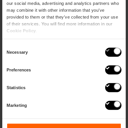
our social media, advertising and analytics partners who
may combine it with other information that you’ve
provided to them or that they’ve collected from your use
of their services. You will find more information in our
10 choses que vous ne savez pas sur le
Cookie Policy
.
Marché Central
Consent
Necessary
Selection
Preferences
Statistics
Marketing