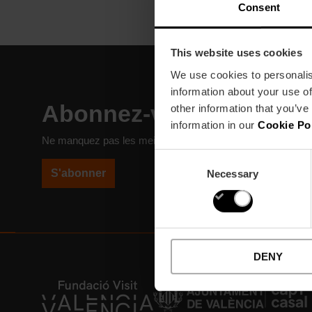
Consent
This website uses cookies
We use cookies to personalis
information about your use of
Abonnez-vous à notre N
other information that you’ve
information in our
Cookie Po
Ne manquez pas les meilleurs plans à Valencia!
Consent
S'abonner
Necessary
Selection
DENY