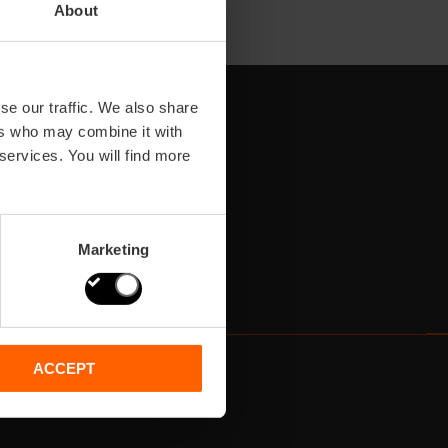
About
se our traffic. We also share
ers who may combine it with
 services. You will find more
Marketing
ACCEPT