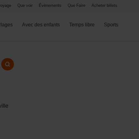
 voyage
Que voir
Évènements
Que Faire
Acheter billets
lages
Avec des enfants
Temps libre
Sports
ille