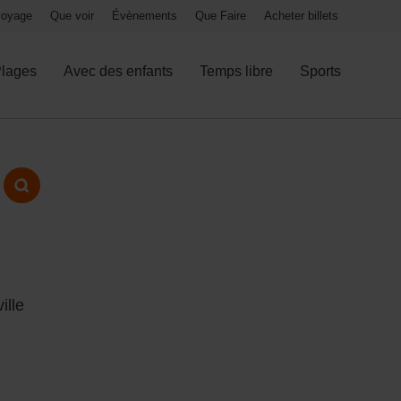
 voyage
Que voir
Évènements
Que Faire
Acheter billets
lages
Avec des enfants
Temps libre
Sports
ille