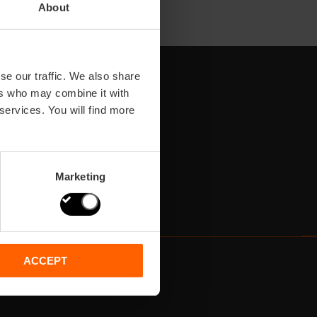
About
se our traffic. We also share
ers who may combine it with
 services. You will find more
Marketing
ACCEPT