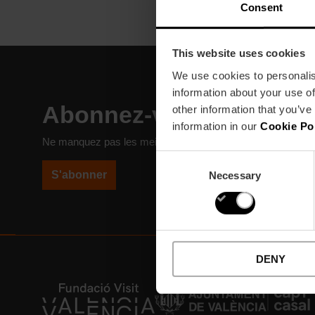
Consent
This website uses cookies
We use cookies to personalis
information about your use of
Abonnez-vous à notre N
other information that you’ve
information in our
Cookie Po
Ne manquez pas les meilleurs plans à Valencia!
Consent
S'abonner
Necessary
Selection
DENY