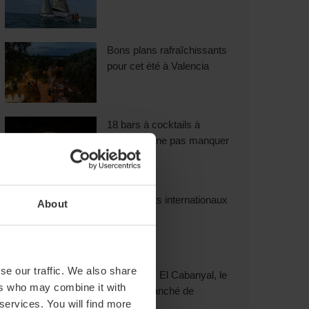
Bons plans rafraîchissants
pour cet été à Valencia
18 bars à cocktails à
Valencia à ne pas manquer
Restaurants internationaux
About
à Valencia
se our traffic. We also share
Découvrez El Cabanyal, le
ers who may combine it with
quartier branché de
 services. You will find more
Valencia