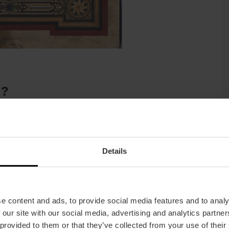
 ?
n Espagne depuis l’Angleterre, grâce à l’entrepreneur
rdé par la reine Isabelle II d’Espagne.
cia la première céramique à haut rendement en Espagne,
Details
 mat, de quatre ou cinq centimètres de côté.
sée et en la cuisant à plus de 1 200 ºC.
nt, apparus plus tard. Ils peuvent sembler similaires à
urs. Ce sont des pièces composées d’une couche de ciment
e content and ads, to provide social media features and to analy
séché à l’air libre. Avec le temps, la surface est polie
 our site with our social media, advertising and analytics partn
 provided to them or that they’ve collected from your use of their