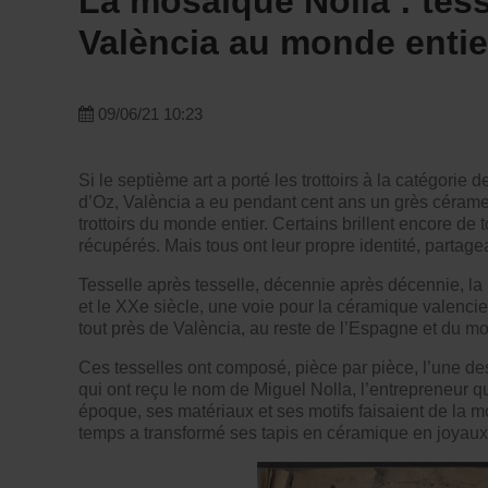
La mosaïque Nolla : tess
València au monde entie
09/06/21 10:23
Si le septième art a porté les trottoirs à la catégori
d’Oz, València a eu pendant cent ans un grès cérame 
trottoirs du monde entier. Certains brillent encore de
récupérés. Mais tous ont leur propre identité, partag
Tesselle après tesselle, décennie après décennie, la 
et le XXe siècle, une voie pour la céramique valenci
tout près de València, au reste de l’Espagne et du m
Ces tesselles ont composé, pièce par pièce, l’une 
qui ont reçu le nom de Miguel Nolla, l’entrepreneur 
époque, ses matériaux et ses motifs faisaient de la 
temps a transformé ses tapis en céramique en joyaux 