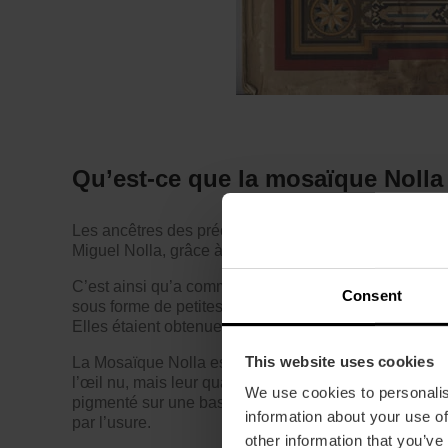
Qu’est-ce que la mosaïque Nolla
Les ancêtres des précieuses tesselles sont arrivés e
Miguel Nolla, grâce à un privilège de fabrication acco
C’est ainsi qu’a commencé à être fabriquée à Valèn
Consent
sous forme de petites pièces colorées en grès cérame
Elles étaient obtenues en pressant de l’argile pulvéri
This website uses cookies
La Mosaïque Nolla est différente des carreaux de cime
l’œil nu, mais leur qualité et leur coût sont inférie
We use cookies to personalis
pigmenté sur une base en ciment. Le tout est pressé et 
information about your use of
par l’usure.
other information that you’ve