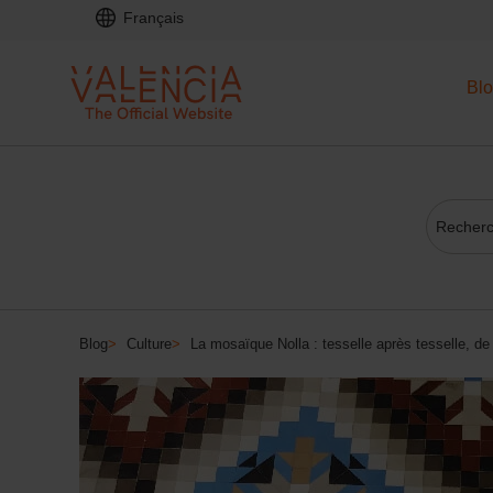
Français
Bl
Blog
>
Culture
>
La mosaïque Nolla : tesselle après tesselle, d