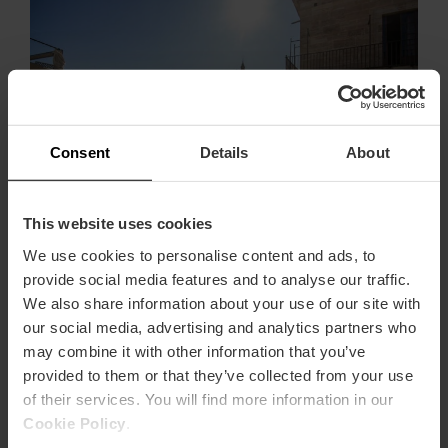
Consent
Details
About
This website uses cookies
We use cookies to personalise content and ads, to
8. L’Hôtel Puerta Serranos
provide social media features and to analyse our traffic.
We also share information about your use of our site with
our social media, advertising and analytics partners who
Une terrasse avec une vue privilégiée sur les tours
Serranos où vous pourrez profiter d'une atmosphère
may combine it with other information that you’ve
exclusive pour trinquer avec vos amis pendant que le
provided to them or that they’ve collected from your use
soleil se couche sur la ville de Valence.
of their services. You will find more information in our
Cookie Policy
.
Prix : selon le menu.