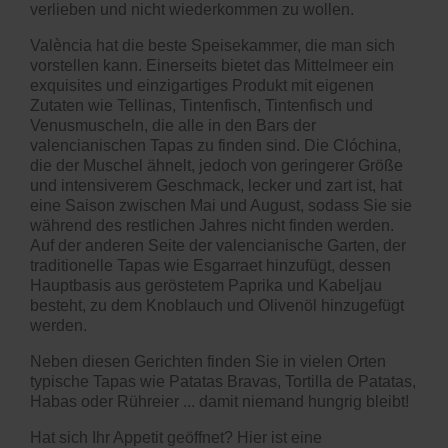
verlieben und nicht wiederkommen zu wollen.
València hat die beste Speisekammer, die man sich
vorstellen kann. Einerseits bietet das Mittelmeer ein
exquisites und einzigartiges Produkt mit eigenen
Zutaten wie Tellinas, Tintenfisch, Tintenfisch und
Venusmuscheln, die alle in den Bars der
valencianischen Tapas zu finden sind. Die Clóchina,
die der Muschel ähnelt, jedoch von geringerer Größe
und intensiverem Geschmack, lecker und zart ist, hat
eine Saison zwischen Mai und August, sodass Sie sie
während des restlichen Jahres nicht finden werden.
Auf der anderen Seite der valencianische Garten, der
traditionelle Tapas wie Esgarraet hinzufügt, dessen
Hauptbasis aus geröstetem Paprika und Kabeljau
besteht, zu dem Knoblauch und Olivenöl hinzugefügt
werden.
Neben diesen Gerichten finden Sie in vielen Orten
typische Tapas wie Patatas Bravas, Tortilla de Patatas,
Habas oder Rühreier ... damit niemand hungrig bleibt!
Hat sich Ihr Appetit geöffnet? Hier ist eine