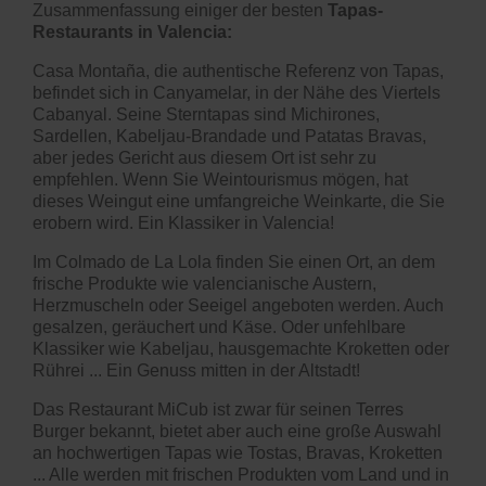
Zusammenfassung einiger der besten
Tapas-
Restaurants in Valencia:
Casa Montaña, die authentische Referenz von Tapas,
befindet sich in Canyamelar, in der Nähe des Viertels
Cabanyal. Seine Sterntapas sind Michirones,
Sardellen, Kabeljau-Brandade und Patatas Bravas,
aber jedes Gericht aus diesem Ort ist sehr zu
empfehlen. Wenn Sie Weintourismus mögen, hat
dieses Weingut eine umfangreiche Weinkarte, die Sie
erobern wird. Ein Klassiker in Valencia!
Im Colmado de La Lola finden Sie einen Ort, an dem
frische Produkte wie valencianische Austern,
Herzmuscheln oder Seeigel angeboten werden. Auch
gesalzen, geräuchert und Käse. Oder unfehlbare
Klassiker wie Kabeljau, hausgemachte Kroketten oder
Rührei ... Ein Genuss mitten in der Altstadt!
Das Restaurant MiCub ist zwar für seinen Terres
Burger bekannt, bietet aber auch eine große Auswahl
an hochwertigen Tapas wie Tostas, Bravas, Kroketten
... Alle werden mit frischen Produkten vom Land und in