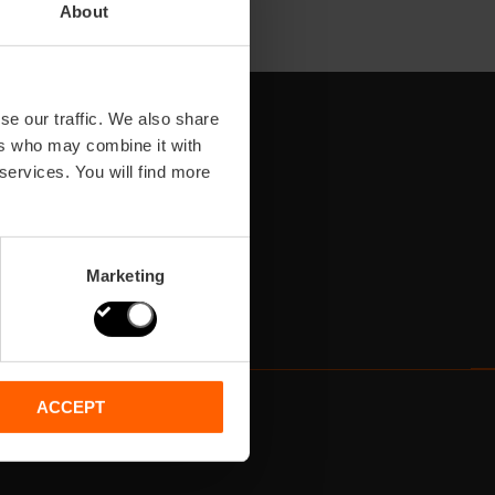
About
se our traffic. We also share
ers who may combine it with
 services. You will find more
Marketing
ACCEPT