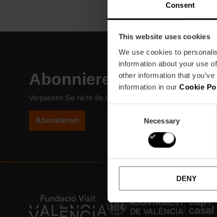
Consent
This website uses cookies
We use cookies to personalis
information about your use of
Abonnieren Sie unseren
other information that you’ve
information in our
Cookie Po
Verpassen Sie nicht die besten Pläne in Valencia
Consent
Abonnieren
Necessary
Selection
DENY