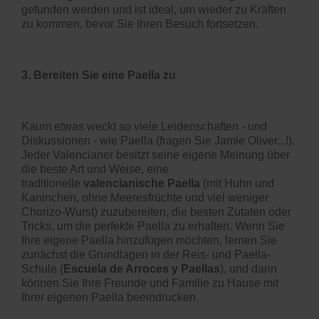
gefunden werden
und ist
ideal, um wieder zu Kräften
zu kommen, bevor Sie
Ihren Besuch fortsetzen.
3. Bereiten Sie eine Paella zu
Kaum etwas
weck
t
so viele Leidenschaften - und
Diskussionen - wie Paella (fragen Sie Jamie Oliver...
!
).
Jeder Valencianer
besitzt seine eigene Meinung
über
die beste Art und Weise, eine
traditionelle
valencianische Paella
(mit Huhn und
Kaninchen, ohne Meeresfrüchte und viel weniger
Chorizo
-Wurst
)
zuzubereiten
, die besten Zutaten oder
Tricks, um die perfekte Paella zu erhalten
.
Wenn Sie
Ihre eigene Paella hinzufügen möchten, lernen Sie
zunächst die Grundlagen in der Reis- und Paella
-
S
chule
(
Escuela de Arroces y Paellas
),
und dann
können Sie Ihre Freunde und Familie zu Hause mit
Ihrer eigenen Paella beeindrucken.