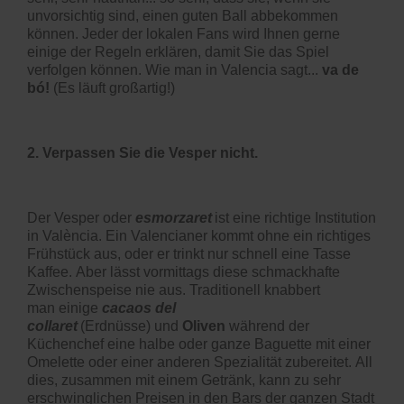
unvorsichtig sind, einen guten Ball abbekommen
können. Jeder der lokalen Fans wird Ihnen gerne
einige der Regeln erklären, damit Sie das Spiel
verfolgen können. Wie man in Valencia sagt...
va de
bó!
(Es läuft großartig!)
2. Verpassen Sie die Vesper nicht.
Der Vesper oder
esmorzaret
ist eine richtige Institution
in València.
Ein Valencianer kommt ohne ein richtiges
Frühstück aus, oder er trinkt nur schnell eine Tasse
Kaffee.
Aber lässt vormittags diese schmackhafte
Zwischenspeise nie aus.
Traditionell knabbert
man
einige
cacaos del
collaret
(Erdnüsse)
und
Oliven
während der
Küchenchef
eine halbe oder ganze Baguette mit einer
Omelette oder einer anderen Spezialität zubereitet.
All
dies, zusammen mit einem Getränk, kann zu sehr
erschwinglichen Preisen in
den
Bars der ganzen Stadt