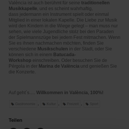
València ist auch berühmt für seine
traditionellen
Musikkapelle
, und es scheint wahrhaftig,
dass
jedermann ein Instrument spielt oder einmal
Mitglied in eine
r
lokalen
Kapelle
. Die Liebe zur Musik
wird den Kindern in die Wiege gelegt – man muss nur
sehen, wie viele Jugendliche stolz bei den Paraden
der Sp
ielmannszüge
bei jedem Fest mitmachen.
Wenn
Sie es ihnen nachmachen möchten, finden Sie
verschiedene
Musikschulen
in der Stadt, oder Sie
können sich in einem
Batucada-
Workshop
einschreiben. Oder besuchen Sie de
Pérgola in der
Marina de València
und genie
ß
en Sie
die Konzerte.
Auf geht´s….
Willkommen in València, 100%!
,
,
,
Gastronomie
Kultur
Freizeit
Sport
Teilen