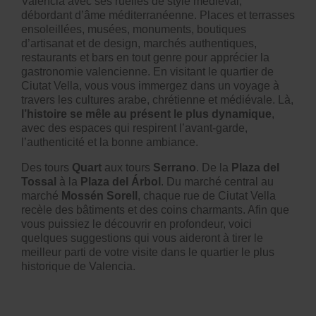
Valencia avec ses ruelles de style médiéval,
débordant d’âme méditerranéenne. Places et terrasses
ensoleillées, musées, monuments, boutiques
d’artisanat et de design, marchés authentiques,
restaurants et bars en tout genre pour apprécier la
gastronomie valencienne. En visitant le quartier de
Ciutat Vella, vous vous immergez dans un voyage à
travers les cultures arabe, chrétienne et médiévale. Là,
l’histoire se mêle au présent le plus dynamique
,
avec des espaces qui respirent l’avant-garde,
l’authenticité et la bonne ambiance.
Des tours
Quart
aux tours
Serrano
.
De la
Plaza del
Tossal
à la
Plaza del Árbol
.
Du marché central au
marché
Mossén Sorell
, chaque rue de Ciutat Vella
recèle des bâtiments et des coins charmants. Afin que
vous puissiez le découvrir en profondeur, voici
quelques suggestions qui vous aideront à tirer le
meilleur parti de votre visite dans le quartier le plus
historique de Valencia.