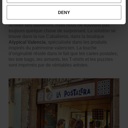
géré par la troisième génération qui se consacre à la
fabrication de magnifiques éventails.
DENY
Avouons-le : lors de nos voyages, nous voulons
acheter des souvenirs, mais nous ne trouvons pas
toujours quelque chose de surprenant. La solution se
trouve dans la rue Caballeros, dans la boutique
Atypical Valencia
, spécialisée dans les produits
inspirés du patrimoine valencien. La touche
d’originalité réside dans le fait que les cartes postales,
les tote bags, les aimants, les T-shirts et les puzzles
sont imprimés par de véritables artistes.