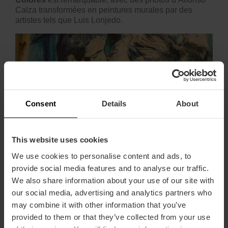
Calza transformées en peintures murales par des
artistes tels que Luis Lonjedo.
Consent
Details
About
This website uses cookies
We use cookies to personalise content and ads, to
provide social media features and to analyse our traffic.
We also share information about your use of our site with
our social media, advertising and analytics partners who
En-cas à la valencienne
may combine it with other information that you’ve
provided to them or that they’ve collected from your use
Après la marche, le corps aura besoin d’une collation