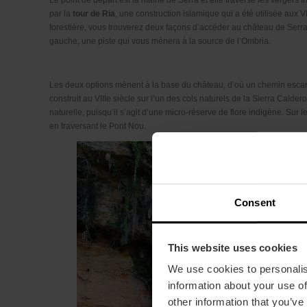
Le point de départ est la mairie de Serra et elle traverse les vergers t
par la
tour de Ria
, une construction islamique qui a été utilisée aux 
forestière, vous trouverez deux façons d’accéder au château de Serra : l
gauche, une piste qui vous mènera à la source de l’Ombria.
Les deux options mènent à la base du château, d’où un chemin escar
construit au VIIIe siècle sur l’un des cols naturels de la Sierra Calde
naturelle, puisqu’il s’agit d’une micro-réserve de flore indigène. Sur le
en traversant le Pont Nou.
Consent
This website uses cookies
We use cookies to personalis
information about your use of
other information that you’ve