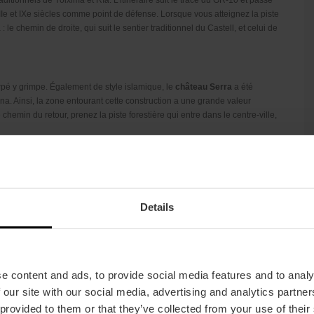
raditionnels de Tóixima et Ría. L’itinéraire suit le tracé du GR-10 et passe
VIIe et IXe siècles comme point de défense. Lorsque vous atteignez la piste
e chemin de droite, qui suit le sentier traditionnel du Castell, et celui de
pé y grimpe. Également de style islamique, le
château Serra
a été
rona. Ainsi, la zone entourant cette construction a une grande valeur
 chemin du retour, prenez la piste forestière qui entre dans le centre-ville,
Details
e content and ads, to provide social media features and to analy
 our site with our social media, advertising and analytics partn
 provided to them or that they’ve collected from your use of their