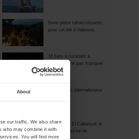
Bons plans rafraîchissants
pour cet été à Valencia
18 bars à cocktails à
Valencia à ne pas manquer
Restaurants internationaux
About
à Valencia
se our traffic. We also share
Découvrez El Cabanyal, le
ers who may combine it with
quartier branché de
 services. You will find more
Valencia