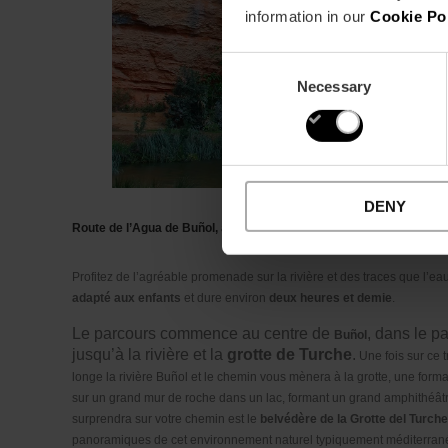
information in our
Cookie Po
Consent
Necessary
Selection
DENY
Route de l’Agua de Buñol
,
à 36 minutes de Valencia
Profitez de l’agréable promenade sur la rivière et des traces que l’ea
adapté aux enfants
et dure environ
deux heures et demie
.
Le parcours commence au centre de
, dans le p
Buñol
jusqu’à la rivière et la
grotte de Turche
.
Une fois sur ce 
longe la rivière Buñol et le chemin vous mènera à la grotte, une for
sur un grand mur de roche dans un lac, formant un grand amphithéâtre
surprendra sur votre chemin est le
belvédère de la Grotte del Turche
panoramiques de cet environnement naturel typiquement méditerran