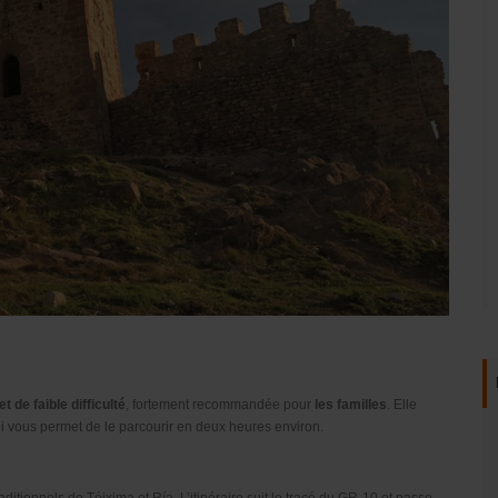
et de faible difficulté
, fortement recommandée pour
les familles
.
Elle
ui vous permet de le parcourir en deux heures environ.