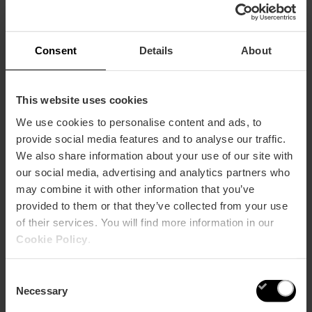
Consent
Details
About
The Banker’s Nights
This website uses cookies
The Place of Bankers se transforme en
Hotel Estimar
,
We use cookies to personalise content and ads, to
un espace dédié aux cocktails d’auteur, avec une carte
créée par Patxi Troitiño, champion d’Espagne en
provide social media features and to analyse our traffic.
Maîtrise du Cocktail et fort de plus de 30 ans
We also share information about your use of our site with
d’expérience. Sa proposition invite à voyager à travers
our social media, advertising and analytics partners who
chaque verre, avec des créations
inspirées de
may combine it with other information that you’ve
València comme le Gin City Valencia, sa version de
provided to them or that they’ve collected from your use
l’Agua de València ou encore les vins D.O.
Valencia.
of their services. You will find more information in our
Cookie Policy
.
Consent
Necessary
Selection