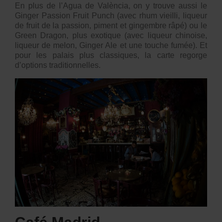
En plus de l’
Agua de València
, on y trouve aussi le
Ginger Passion Fruit Punch (avec rhum vieilli, liqueur
de fruit de la passion, piment et gingembre râpé) ou le
Green Dragon, plus exotique (avec liqueur chinoise,
liqueur de melon, Ginger Ale et une touche fumée). Et
pour les palais plus classiques, la carte regorge
d’options traditionnelles.