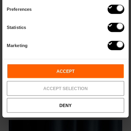
Preferences
Statistics
Marketing
Borgia Winebar & Spirits
Situé dans la célèbre rue dels Cavallers, le
Borgia
ACCEPT
Wine Bar
vous invite à profiter de sa terrasse et d’une
carte de cocktails qui célèbre l’hédonisme de la
ACCEPT SELECTION
Renaissance. Créations comme le Lucrecia (avec gin
et sirop de rose), le Negroni Borgiano (avec une
touche d’amaretto), ou encore l’Élixir de Valencia, leur
DENY
version de l’Agua de València, mêlent histoire, saveur
et plaisir.