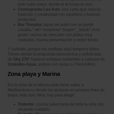
todo sabe mejor, desde el té hasta el vino.
Contrapunto Les Arts:
una carta que mezcla
tradición y creatividad con equilibrio y buenos
productos.
Bar Tonyina
:
tapas de autor con un punto
canalla." rel="noopener" target="_blank">A tu
gusto: cocina de mercado con platos muy
cuidados, buena presentación y mejor fondo.
Y cuidado, porque los rooftops aquí tampoco faltan.
Tienes desde la propuesta panorámica y sofisticada
de
Sky 270°
hasta el enfoque sostenible y sabroso de
Umániko Aqua
, ambos con vistas a
l’Hemisfèric
.
Zona playa y Marina
En la zona de la Marina todo tiene sabor a
Mediterráneo y desde las terrazas en primera línea de
playa, más aún. Mira, hay para elegir:
Tridente
:
cocina valenciana de toda la vida con
un punto cuidado.