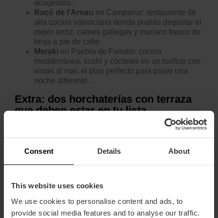
acogedora.
Racó de l'Arnau
en Campanar:
restaurante de
alta cocina valenciana donde podrás degustar el
mejor arroz, carnes gallegas y marisco fresco de
lonja a pie de calle.
Meraki
en Puebla de Farnals:
cocina
mediterránea, sushi y cócteles en un rooftop con
vistas al mar, el plan perfecto para pasar una
noche diferente.
Extra: dos horchaterías con terraza
que deben estar en tu lista
Y si lo tuyo es más merienda y tradición, en València
también hay terrazas para eso.
Consent
Details
About
Horchatería Daniel
en Alboraya y en el Mercado
de Colón:
horchata natural, fartons caseros,
helados y bollería artesana.
This website uses cookies
Horchatería Panach
en Alboraya
: ambiente
familiar, decoración tradicional, horchata fresca y
We use cookies to personalise content and ads, to
copas de helado deliciosas.
provide social media features and to analyse our traffic.