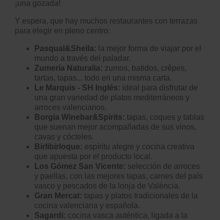
¡una gozada!
Y espera, que hay muchos restaurantes con terrazas
para elegir en pleno centro:
Pasqual&Sheila:
la mejor forma de viajar por el
mundo a través del paladar.
Zumería Naturalia:
zumos, batidos, crêpes,
tartas, tapas... todo en una misma carta.
Le Marquis - SH Inglés:
ideal para disfrutar de
una gran variedad de platos mediterráneos y
arroces valencianos.
Borgia Winebar&Spirits:
tapas, coques y tablas
que suenan mejor acompañadas de sus vinos,
cavas y cócteles.
Birlibirloque:
espíritu alegre y cocina creativa
que apuesta por el producto local.
Los Gómez San Vicente
:
selección de arroces
y paellas, con las mejores tapas, carnes del país
vasco y pescados de la lonja de València.
Gran Mercat:
tapas y platos tradicionales de la
cocina valenciana y española.
Sagardi
:
cocina vasca auténtica, ligada a la