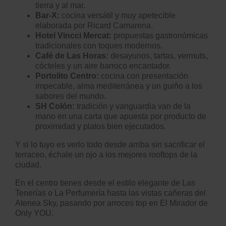
tierra y al mar.
Bar-X:
cocina versátil y muy apetecible
elaborada por Ricard Camarena.
Hotel Vincci Mercat
:
propuestas gastronómicas
tradicionales con toques modernos.
Café de Las Horas
:
desayunos, tartas, vermuts,
cócteles y un aire barroco encantador.
Portolito Centro
:
cocina con presentación
impecable, alma mediterránea y un guiño a los
sabores del mundo.
SH Colón
:
tradición y vanguardia van de la
mano en una carta que apuesta por producto de
proximidad y platos bien ejecutados.
Y si lo tuyo es verlo todo desde arriba sin sacrificar el
terraceo, échale un ojo a los
mejores rooftops de la
ciudad.
En el centro tienes desde el estilo elegante de
Las
Tenerías
o
La Perfumería
hasta las vistas cañeras del
Atenea Sky
, pasando por arroces top en
El Mirador de
Only YOU.