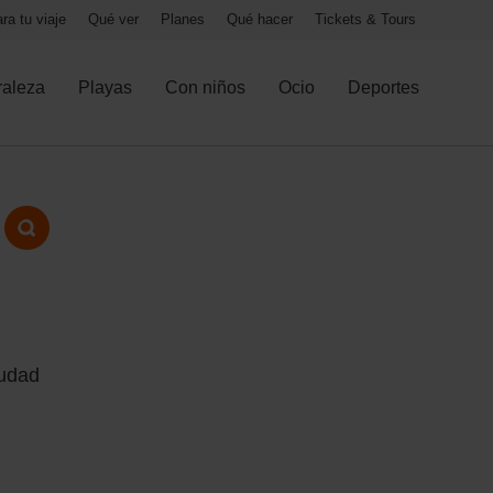
ra tu viaje
Qué ver
Planes
Qué hacer
Tickets & Tours
raleza
Playas
Con niños
Ocio
Deportes
iudad