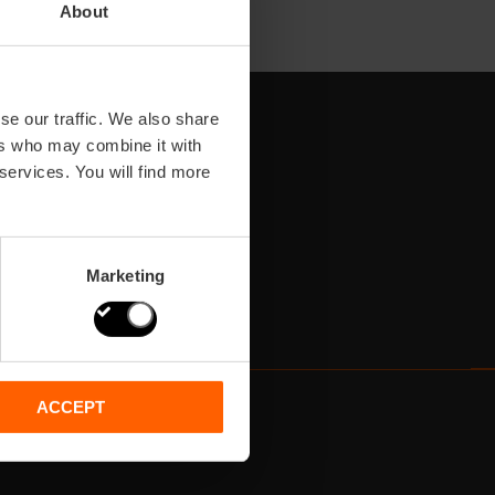
About
se our traffic. We also share
ers who may combine it with
 services. You will find more
Marketing
ACCEPT