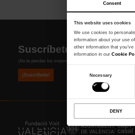
Consent
This website uses cookies
We use cookies to personalis
information about your use of
Suscríbete a nuestra Ne
other information that you’ve
information in our
Cookie Po
¡No te pierdas los mejores planes para disfrutar en València
Consent
¡Suscríbete!
Necessary
Selection
DENY