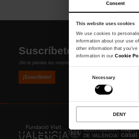
Consent
This website uses cookies
We use cookies to personalis
information about your use of
Suscríbete a nuestra Ne
other information that you’ve
information in our
Cookie Po
¡No te pierdas los mejores planes para disfrutar en València
Consent
¡Suscríbete!
Necessary
Selection
DENY