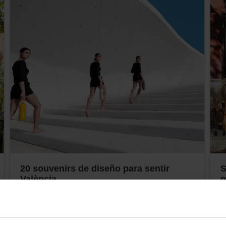
20 souvenirs de diseño para sentir
S
València
m