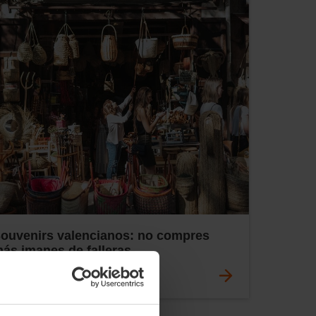
ouvenirs valencianos: no compres
ás imanes de falleras