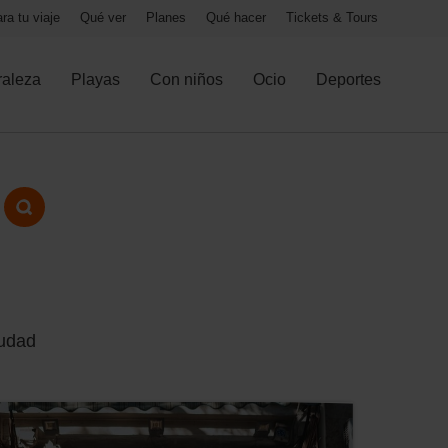
ra tu viaje
Qué ver
Planes
Qué hacer
Tickets & Tours
raleza
Playas
Con niños
Ocio
Deportes
iudad