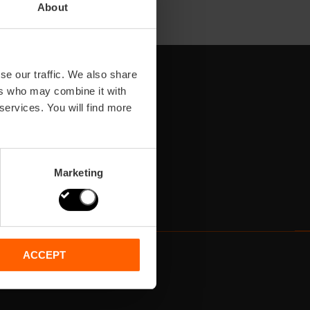
About
se our traffic. We also share
ers who may combine it with
 services. You will find more
Marketing
ACCEPT