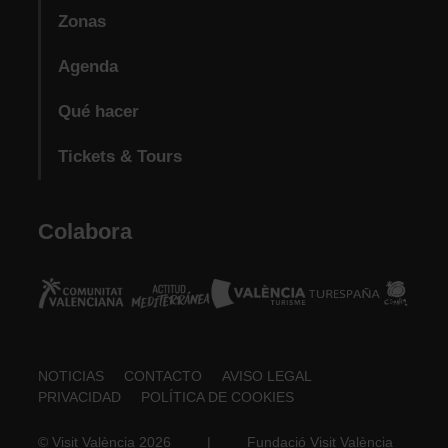
Zonas
Agenda
Qué hacer
Tickets & Tours
Colabora
Footer
NOTICIAS
CONTACTO
AVISO LEGAL
PRIVACIDAD
POLÍTICA DE COOKIES
about
© Visit València 2026
|
Fundació Visit València