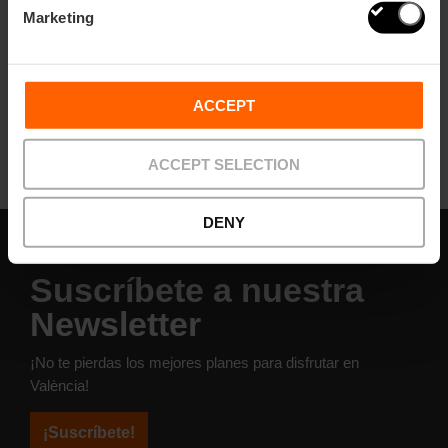
Marketing
El Jardín del Turia: el corazón verde de
València
ACCEPT
ACCEPT SELECTION
DENY
Suscríbete a nuestra
Newsletter
¡No te pierdas los mejores planes para disfrutar en
València!
¡Suscríbete!