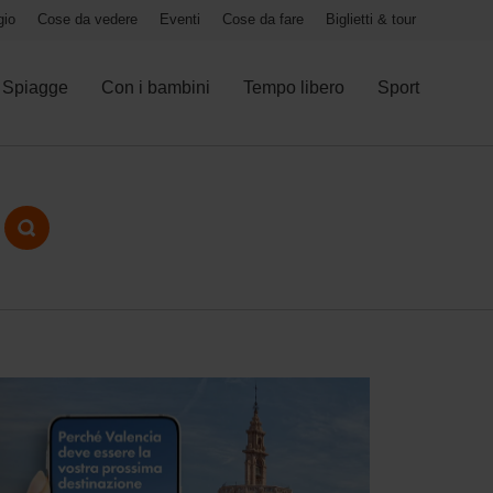
gio
Cose da vedere
Eventi
Cose da fare
Biglietti & tour
Spiagge
Con i bambini
Tempo libero
Sport