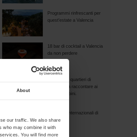
Programmi rinfrescanti per
quest’estate a Valencia
18 bar di cocktail a Valencia
da non perdere
6 storie sui quartieri di
València da raccontare ai
About
vostri bambini.
Ristoranti internazionali di
Valencia
se our traffic. We also share
ers who may combine it with
 services. You will find more