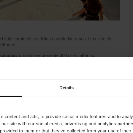
el sole caratteristica della zona Mediterranea. Una luce che
ell'anno.
 spiaggia,
qui il sole è presente 300 giorni all’anno.
are sport: il buon tempo ti accompagnerà in qualsiasi attività.
itamina D in modo naturale con tutti i benefici che ne derivano
Details
quinamento
e content and ads, to provide social media features and to analy
 our site with our social media, advertising and analytics partn
 provided to them or that they’ve collected from your use of their