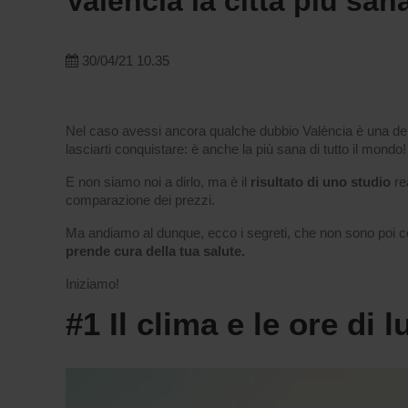
València la città più sa
30/04/21 10.35
Nel caso avessi ancora qualche dubbio València è una delle
lasciarti conquistare: è anche la più sana di tutto il mondo!
E non siamo noi a dirlo, ma è il
risultato di uno studio
re
comparazione dei prezzi.
Ma andiamo al dunque, ecco i segreti, che non sono poi co
prende cura della tua salute.
Iniziamo!
#1 Il clima e le ore di l