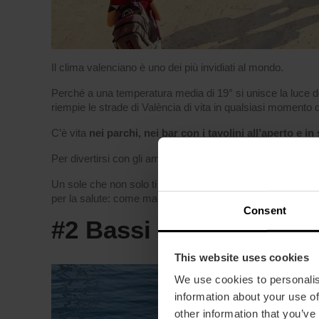
Il clima valenciano è uno dei più invidiati al mondo.
Perché a una temperatura media di 19° si unisce la luce d
riempie le strade di València di vita in qualsiasi momento d
C’è vita
nei parchi, nei bar con i tavolini all’aperto e in
Per divertirsi con gli amici, passeggiare con la famiglia o f
Un sole che non solo ti riscalda il cuore, ma che apporta v
per la salute: come mantenere forte la muscolatura.
Consent
#2 Bassi livello di in
This website uses cookies
We use cookies to personalis
information about your use of
other information that you’ve