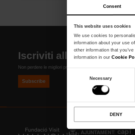
Consent
This website uses cookies
We use cookies to personalis
information about your use of
other information that you’ve
Iscriviti alla nostra News
information in our
Cookie Po
Non perdere le migliori proposte per scoprire Valencia!
Consent
Necessary
Selection
Subscribe
DENY