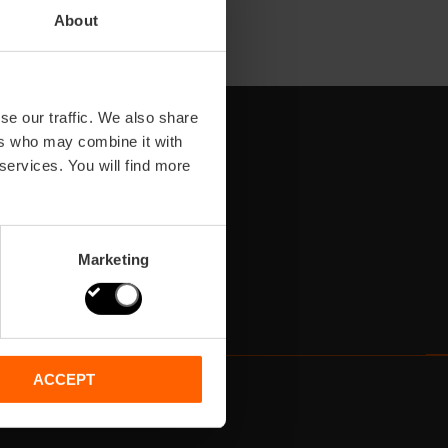
About
se our traffic. We also share
ers who may combine it with
 services. You will find more
Marketing
ACCEPT