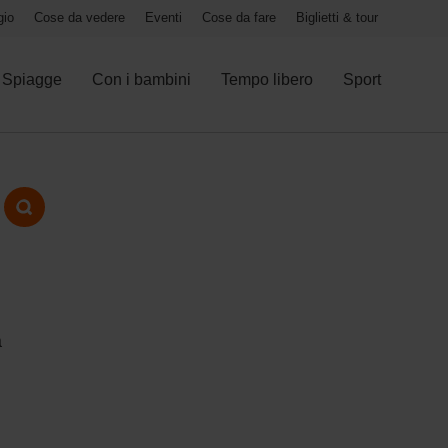
gio
Cose da vedere
Eventi
Cose da fare
Biglietti & tour
Spiagge
Con i bambini
Tempo libero
Sport
à