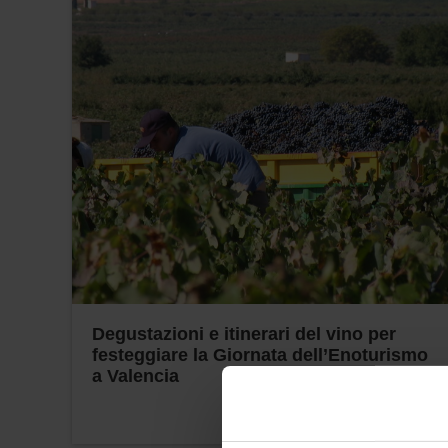
Degustazioni e itinerari del vino per
festeggiare la Giornata dell’Enoturismo
a Valencia