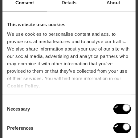
Consent
Details
About
delivery con i musts del ristorante in versione da
asporto e offre anche una nuova esposizione di
arte itinerante. Cosa si può chiedere di più?
#delTrinquetaCasa.
È il risultato della fusione
This website uses cookies
tra il meglio di
Pelayo Gastro Trinquet
e di
We use cookies to personalise content and ads, to
Vaqueta Gastro Mercat
, i quali si sono altresì dati
provide social media features and to analyse our traffic.
da fare ed hanno già tutto pronto per potervi
portare l’ordine a casa o, se preferite, perché
We also share information about your use of our site with
possiate passare a ritirarlo presso il ristorante.
our social media, advertising and analytics partners who
Oltre alle sue deliziose creazioni, c’è un altro
may combine it with other information that you’ve
punto che vi affascinerà: ilpackaging, che
provided to them or that they’ve collected from your use
comprende particolari (com poca plastica e
of their services. You will find more information in our
moltokraft) che denotano la cura e l’affetto che
riversano nelle loro creazioni.
Cookie Policy
.
Queste solo alcune delle ultime proposte dei nostri
chef, ma vi terremo aggiornati!
Consent
Necessary
Selection
gastronomia
Preferences
Condividi