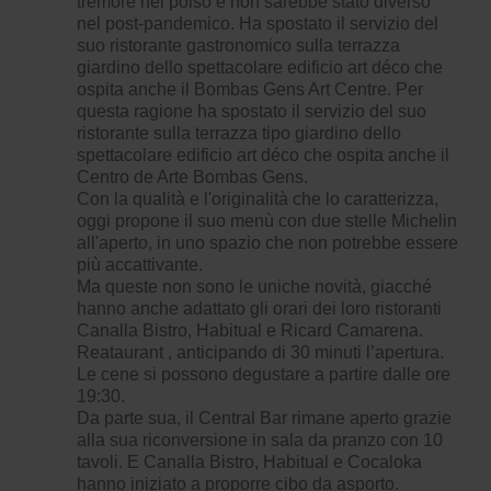
tremore nel polso e non sarebbe stato diverso
nel post-pandemico. Ha spostato il servizio del
suo ristorante gastronomico sulla terrazza
giardino dello spettacolare edificio art déco che
ospita anche il Bombas Gens Art Centre. Per
questa ragione ha spostato il servizio del suo
ristorante sulla terrazza tipo giardino dello
spettacolare edificio art déco che ospita anche il
Centro de Arte Bombas Gens.
Con la qualità e l'originalità che lo caratterizza,
oggi propone il suo menù con due stelle Michelin
all'aperto, in uno spazio che non potrebbe essere
più accattivante.
Ma queste non sono le uniche novità, giacché
hanno anche adattato gli orari dei loro ristoranti
Canalla Bistro, Habitual e Ricard Camarena.
Reataurant , anticipando di 30 minuti l’apertura.
Le cene si possono degustare a partire dalle ore
19:30.
Da parte sua, il Central Bar rimane aperto grazie
alla sua riconversione in sala da pranzo con 10
tavoli. E Canalla Bistro, Habitual e Cocaloka
hanno iniziato a proporre cibo da asporto.