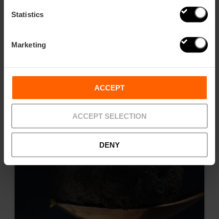
Statistics
Correlati
Marketing
ACCEPT
ACCEPT SELECTION
DENY