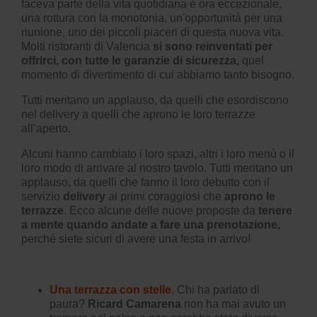
faceva parte della vita quotidiana è ora eccezionale,
una rottura con la monotonia, un'opportunità per una
riunione, uno dei piccoli piaceri di questa nuova vita.
Molti ristoranti di Valencia
si sono reinventati per
offrirci, con tutte le garanzie di sicurezza,
quel
momento di divertimento di cui abbiamo tanto bisogno.
Tutti meritano un applauso, da quelli che esordiscono
nel delivery a quelli che aprono le loro terrazze
all’aperto.
Alcuni hanno cambiato i loro spazi, altri i loro menù o il
loro modo di arrivare al nostro tavolo. Tutti meritano un
applauso, da quelli che fanno il loro debutto con il
servizio
delivery
ai primi coraggiosi che
aprono le
terrazze
. Ecco alcune delle nuove proposte da
tenere
a mente quando andate a fare una prenotazione,
perché siete sicuri di avere una festa in arrivo!
Una terrazza con stelle
.
Chi ha parlato di
paura?
Ricard Camarena
non ha mai avuto un