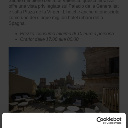
Situato nel pieno centro di Valencia, questa terrazza
offre una vista privilegiata sul Palacio de la Generalitat
e sulla Plaza de la Virgen. L'hotel è anche riconosciuto
come uno dei cinque migliori hotel urbani della
Spagna.
Prezzo: consumo minimo di 10 euro a persona
Orario: dalle 17:00 alle 00:00