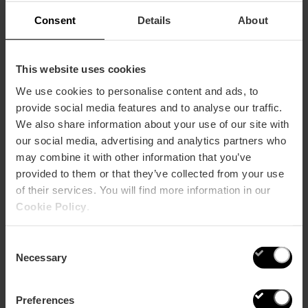
8. Hotel Puerta Serranos
Consent
Details
About
Una terrazza con vista privilegiata sulle Torri Serranos
This website uses cookies
dove potrete godere di un'atmosfera esclusiva per
brindare con i vostri amici mentre il tramonto cala sulla
We use cookies to personalise content and ads, to
città di Valencia.
provide social media features and to analyse our traffic.
Prezzo: secondo il menu
We also share information about your use of our site with
Ore: dalle 12:00 alle 00:00
our social media, advertising and analytics partners who
may combine it with other information that you’ve
provided to them or that they’ve collected from your use
of their services. You will find more information in our
Cookie Policy
.
Consent
Necessary
Selection
Preferences