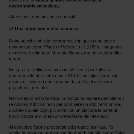
conferisce l
o status di fiore all'occhiello della
gastronomia valenciana.
Attenzione, cominciano le curiosità.
#1 Una storia con molta sostanza
Dopo secoli di attività commerciale in quella che oggi è
conosciuta come
Plaça del Mercat
, nel 1839 fu inaugurato
un mercato chiamato Mercato Nuovo, ma non durò molto
tempo.
Ben presto l’edificio si rivelò insufficiente per l'attività
commerciale della città e nel 1910 il Consiglio Comunale
decise di indire un concorso per la scelta di un nuovo
progetto di mercato.
Nello stesso anno l'edificio cominciò ad essere demolito e il
re Alfonso XIII vi si recò per compiere un atto cerimoniale,
durante il quale colpì più volte con un piccone la parte di
muro situata al numero 24 della Plaza del Mercado.
Al concorso furono presentati sei progetti, tra i quali fu
scelta la proposta modernista degli architetti Alejandro Soler