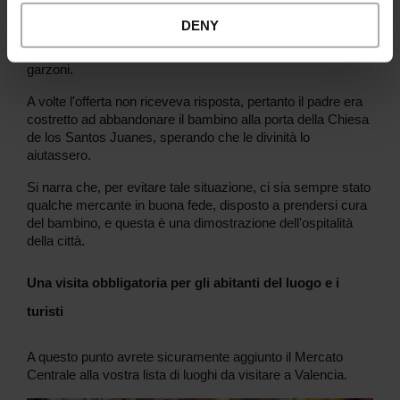
dall’Aragona, a causa della precarietà della loro vita e
DENY
dell'incertezza del loro futuro, si recavano al mercato per
offrire alcuni dei loro figli ai commercianti che cercavano
garzoni.
A volte l'offerta non riceveva risposta, pertanto il padre era
costretto ad abbandonare il bambino alla porta della Chiesa
de los Santos Juanes, sperando che le divinità lo
aiutassero.
Si narra che, per evitare tale situazione, ci sia sempre stato
qualche mercante in buona fede, disposto a prendersi cura
del bambino, e questa è una dimostrazione dell'ospitalità
della città.
Una visita obbligatoria per gli abitanti del luogo e i
turisti
A questo punto avrete sicuramente aggiunto il Mercato
Centrale alla vostra lista di luoghi da visitare a Valencia.