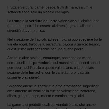
Frutta e verdura, carne, pesce, frutti di mare, salumi e
sottaceti sono solo un piccolo esempio.
La
frutta e la verdura dell'orto valenciano
si distinguono
(come non potrebbe essere altrimenti), grazie alla loro
diversità davvero unica.
Nella sezione dei
fagioli
, ad esempio, si può scegliere tra le
varietà
roget, bajoqueta, ferradura, bajoca o garrofó fresco
,
quest'ultimo indispensabile per una buona paella.
Anche le altre sezioni, comunque, non sono da meno,
come quella dei
pomodori,
i cui massimi esponenti sono il
pomodoro del Perelló o quello valenciano, e la popolare
sezione delle
lumache
, con le varietà
moro, cabrilla,
cristiane o avellanet
.
Spiccano anche le spezie e le erbe aromatiche, ingredienti
ampiamente utilizzati nella cucina valenciana: zafferano,
alloro, ginepro, pepe, menta e cumino, tra gli altri.
La gamma di prodotti locali qui venduti è tale, che anche