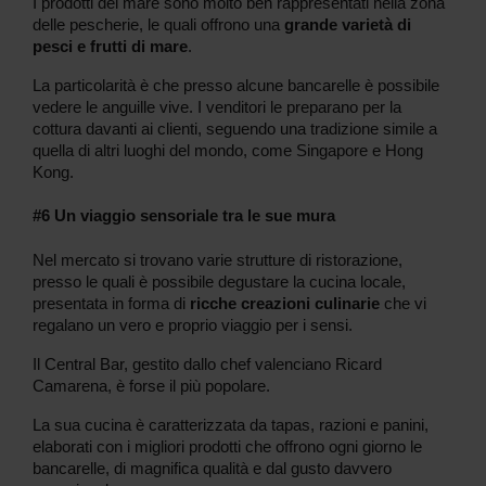
I prodotti del mare sono molto ben rappresentati nella zona
delle pescherie, le quali offrono una
grande varietà di
pesci e frutti di mare
.
La particolarità è che presso alcune bancarelle è possibile
vedere le anguille vive. I venditori le preparano per la
cottura davanti ai clienti, seguendo una tradizione simile a
quella di altri luoghi del mondo, come Singapore e Hong
Kong.
#6 Un viaggio sensoriale tra le sue mura
Nel mercato si trovano varie strutture di ristorazione,
presso le quali è possibile degustare la cucina locale,
presentata in forma di
ricche creazioni culinarie
che vi
regalano un vero e proprio viaggio per i sensi.
Il Central Bar, gestito dallo chef valenciano Ricard
Camarena, è forse il più popolare.
La sua cucina è caratterizzata da tapas, razioni e panini,
elaborati con i migliori prodotti che offrono ogni giorno le
bancarelle, di magnifica qualità e dal gusto davvero