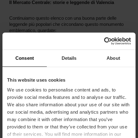
Il Mercato Centrale: storie e leggende di Valencia
Continuiamo questo elenco con una buona parte delle
leggende più popolari che circondano questo monumento
emblematico, guardate:
#8 La leggenda del pappagallo e del
Pardalet
Il fatto che il pappagallo di una delle cupole appaia una
Consent
Details
About
seconda volta è un segno della sua popolarità.
Questo segnavento, che corona la cupola dell’orto, ha un
nome tutto suo: "
Cotorra del Mercat
".
This website uses cookies
We use cookies to personalise content and ads, to
Secondo la leggenda, il pappagallo e il suo vicino Pardal
(Passero) de San Joan, il segnavento della Chiesa de los
provide social media features and to analyse our traffic.
Santos Juanes, commentavano gli eventi della città
We also share information about your use of our site with
dall'alto.
our social media, advertising and analytics partners who
may combine it with other information that you’ve
Questi personaggi sono apparsi in innumerevoli
sainete
valenzani e in altre opere popolari, giacché rappresentano il
provided to them or that they’ve collected from your use
perfetto contrasto tra il mondano (il pappagallo) e il divino (il
of their services. You will find more information in our
pardal
o passero).