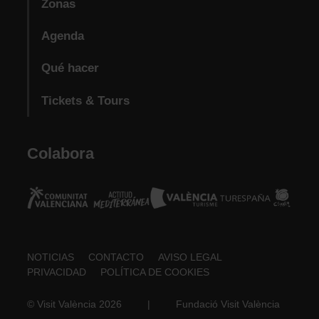
Zonas
Agenda
Qué hacer
Tickets & Tours
Colabora
Footer
NOTICIAS
CONTACTO
AVISO LEGAL
PRIVACIDAD
POLÍTICA DE COOKIES
about
© Visit València 2026
|
Fundació Visit València