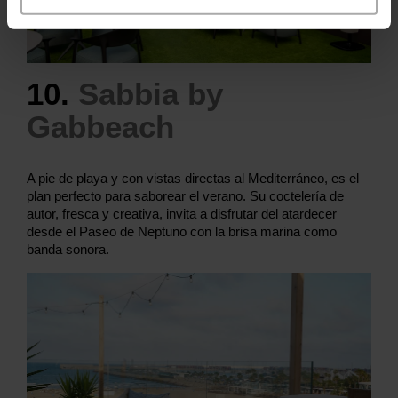
10.
Sabbia by
Gabbeach
A pie de playa y con vistas directas al Mediterráneo, es el
plan perfecto para saborear el verano. Su coctelería de
autor, fresca y creativa, invita a disfrutar del atardecer
desde el Paseo de Neptuno con la brisa marina como
banda sonora.