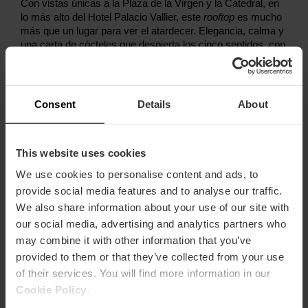
Con vistas únicas a la Plaza de la Virgen y la Catedral, en
lo más alto del Hotel Palacio Vallier, este
rooftop
es mucho
más que un lugar para ver el atardecer. Elegancia, calma y
una carta de cócteles que despierta los cinco sentidos, con
propuestas que cambian según la temporada y el producto
local. Rooftop abierto todos los días de 11:00 a 00:00, y
Lounge Bar de 17:00 a 00:00 (viernes y sábado hasta la
01:00).
Consent
Details
About
This website uses cookies
We use cookies to personalise content and ads, to
provide social media features and to analyse our traffic.
We also share information about your use of our site with
our social media, advertising and analytics partners who
may combine it with other information that you’ve
provided to them or that they’ve collected from your use
of their services. You will find more information in our
Cookie Policy
.