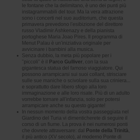
le fontane che la delimitano, è uno dei punti più
instagrammabili del tour. Ma la vera attrazione
sono i concerti nel suo auditorium, che questa
primavera prevedono l'esibizione del direttore
russo Vladimir Ashkenazy e della pianista
portoghese Maria Joao Pires. Il programma di
Menut Palau è un'iniziativa originale per
avvicinare i bambini alla musica.
Senza dubbio, la meta più popolare per i
"piccoli" è il
Parco Gulliver
, con la sua
gigantesca statua del famoso viaggiatore. Qui
possono arrampicarsi sui suoi collant, strisciare
sulle sue maniche o scivolare sulla sua criniera...
e soprattutto dare libero sfogo alla loro
immaginazione e alle loro risate. Più di un adulto
vorrebbe tornare all'infanzia, solo per potersi
arrampicare anche su questo gigante!
In nessun momento della vostra passeggiata nel
Giardino del Turia vi dimenticherete di seguire il
corso di un fiume. La prova è nei numerosi ponti
che dovrete attraversare: dal
Ponte della Trinità
,
il più antico (XV secolo), al moderno Ponte di