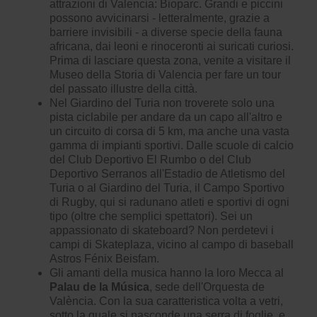
attrazioni di Valencia: Bioparc. Grandi e piccini
possono avvicinarsi - letteralmente, grazie a
barriere invisibili - a diverse specie della fauna
africana, dai leoni e rinoceronti ai suricati curiosi.
Prima di lasciare questa zona, venite a visitare il
Museo della Storia di Valencia per fare un tour
del passato illustre della città.
Nel Giardino del Turia non troverete solo una
pista ciclabile per andare da un capo all'altro e
un circuito di corsa di 5 km, ma anche una vasta
gamma di impianti sportivi. Dalle scuole di calcio
del Club Deportivo El Rumbo o del Club
Deportivo Serranos all'Estadio de Atletismo del
Turia o al Giardino del Turia, il Campo Sportivo
di Rugby, qui si radunano atleti e sportivi di ogni
tipo (oltre che semplici spettatori). Sei un
appassionato di skateboard? Non perdetevi i
campi di Skateplaza, vicino al campo di baseball
Astros Fénix Beisfam.
Gli amanti della musica hanno la loro Mecca al
Palau de la Música
, sede dell'Orquesta de
València. Con la sua caratteristica volta a vetri,
sotto la quale si nasconde una serra di foglie, e