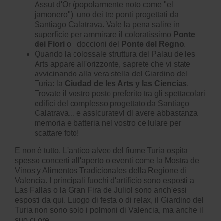
Assut d'Or (popolarmente noto come "el
jamonero"), uno dei tre ponti progettati da
Santiago Calatrava. Vale la pena salire in
superficie per ammirare il coloratissimo
Ponte
dei Fiori
o i doccioni del
Ponte del Regno
.
Quando la colossale struttura del Palau de les
Arts appare all'orizzonte, saprete che vi state
avvicinando alla vera stella del Giardino del
Turia: la
Ciudad de les Arts y las Ciencias
.
Trovate il vostro posto preferito tra gli spettacolari
edifici del complesso progettato da Santiago
Calatrava... e assicuratevi di avere abbastanza
memoria e batteria nel vostro cellulare per
scattare foto!
E non è tutto. L'antico alveo del fiume Turia ospita
spesso concerti all'aperto o eventi come la Mostra de
Vinos y Alimentos Tradicionales della Regione di
Valencia. I principali fuochi d'artificio sono esposti a
Las Fallas o la Gran Fira de Juliol sono anch'essi
esposti da qui. Luogo di festa o di relax, il Giardino del
Turia non sono solo i polmoni di Valencia, ma anche il
suo cuore.