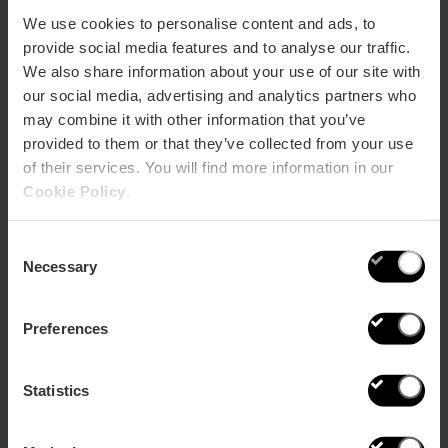
We use cookies to personalise content and ads, to
provide social media features and to analyse our traffic.
We also share information about your use of our site with
our social media, advertising and analytics partners who
may combine it with other information that you’ve
provided to them or that they’ve collected from your use
of their services. You will find more information in our
6 curiosità della València che dovreste
Cookie Policy
.
raccontare ai vostri figli
Consent
Necessary
Selection
Preferences
Statistics