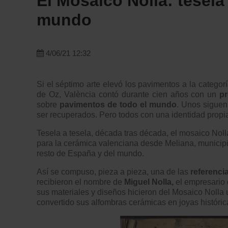
El Mosaico Nolla: tesela 
mundo
4/06/21 12:32
Si el s
é
ptimo arte elevó los pavimentos a la catego
de Oz, Val
ència contó durante cien años con un
pr
sobre
pavimentos de todo el mundo
. Unos siguen
ser recuperados. Pero todos con una identidad propi
Tesela a tesela, d
écada tras d
écada, el mosaico Nolla
para la cerámica valenciana desde Meliana, municipi
resto de España y del mundo.
Así se compuso, pieza a pieza, una de las
referenci
recibieron el nombre de
Miguel Nolla,
el empresario 
sus materiales y diseños hicieron del Mosaico Nolla 
convertido sus alfombras cerámicas en joyas histó
ric