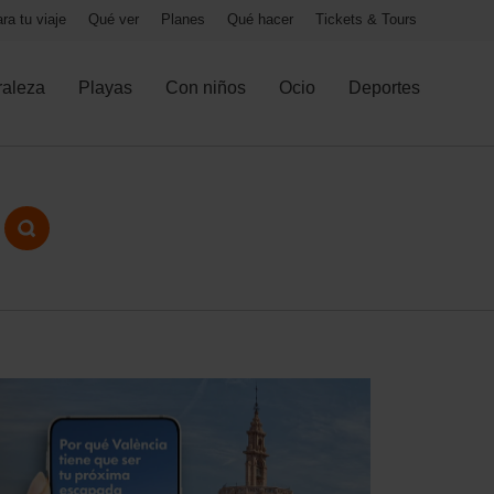
ra tu viaje
Qué ver
Planes
Qué hacer
Tickets & Tours
raleza
Playas
Con niños
Ocio
Deportes