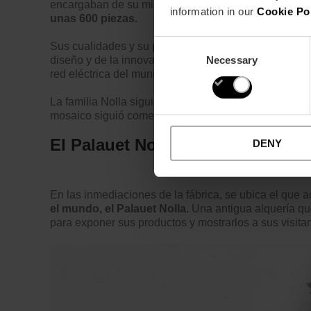
encargaban de su minuciosa colocación durante hor
information in our
Cookie Po
unas 600 piezas.
Consent
Sus cualidades y su producción supusieron una revol
Necessary
diseño y de la innovación industria. De hecho, su fá
Selection
red eléctrica del municipio.
La familia Nolla siguió al frente del negocio hasta 1
mosaico siguió comercializándose hasta la década de
El Palauet Nolla
DENY
En las inmediaciones de la fábrica, se ubica el que 
el mundo, el Palauet Nolla.
Una antigua alquería qu
para exponer sus productos y mostrarlos a sus visitan