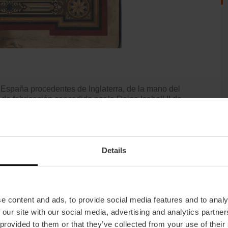
 España procedentes de Inglaterra, de la mano del
de fabricación concedido por la Reina Isabell II de
primera cerámica de altas prestaciones de España, en
te,
de cuatro o cinco centímetros de lado. Se obtenían
 1.200ºC.
Details
cos, que surgieron posteriormente. Pueden parecer
enores. Son piezas compuestas por una capa de cemento
a y se seca al aire. Con el tiempo, la superficie se
e content and ads, to provide social media features and to analy
 our site with our social media, advertising and analytics partn
ones de los mosaicos y los maestros mosaiqueros se
 provided to them or that they’ve collected from your use of their