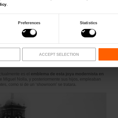
as.
Un metro cuadrado de Mosaico Nolla podía incluir
licy
.
ución para la cerámica valenciana, de la mano del
Preferences
Statistics
brica de Meliana
contó con la primera línea de teléfono y
920. Después, cambió de propietarios, pero su célebre
 los años setenta.
ACCEPT SELECTION
actualmente es el
emblema de esta joya modernista en
e Miguel Nolla, y posteriormente sus hijos, empleaban
tes, como si de un ‘showroom’ se tratara.