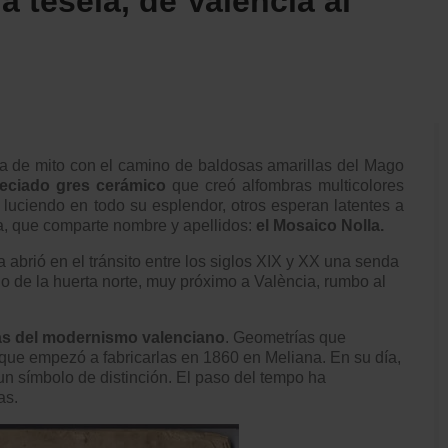
a tesela, de València al
ría de mito con el camino de baldosas amarillas del Mago
eciado gres cerámico
que creó alfombras multicolores
 luciendo en todo su esplendor, otros esperan latentes a
a, que comparte nombre y apellidos:
el Mosaico Nolla.
 abrió en el tránsito entre los siglos XIX y XX una senda
o de la huerta norte, muy próximo a Val
ència, rumbo al
as del modernismo valenciano
. Geometrías que
que empezó a fabricarlas en 1860 en Meliana. En su día,
un sí
mbolo de distinción. El paso del tempo ha
as.