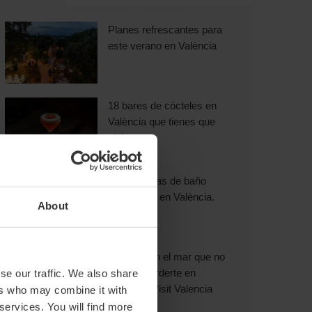
Planes refrescantes para
este verano en València
18 bares de cócteles en
València que tienes que
visitar
Experiencias de baño
exclusivas en València.
About
9 planes en el mar que no
puedes perderte en
se our traffic. We also share
València |Visit Valencia
ers who may combine it with
 services. You will find more