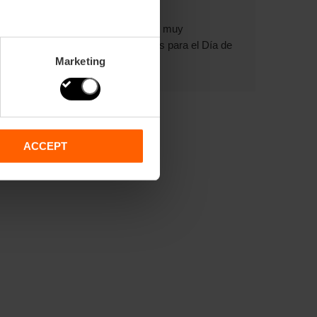
Obsequios muy
valencianos para el Día de
Marketing
la Madre
ACCEPT