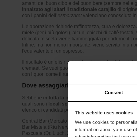
amanti del buon cibo e del buon bere (sempre nelle g
innalzato agli altari il tradizionale carajillo
di origine
con i panini dell’
esmorzaret
valenciano conosciuto in 
L’elaborazione richiede raffinatezza, cura e dolcezza.
miele (per i più golosi), alcuni chicchi di caffè tostat
delicata miscela viene fiammeggiata per ridurne il co
Infine, ma non meno importante, viene servito in un bi
l'equivalente di un espresso.
Il risultato è un elisir unico che vien voglia di fare i
cremaet! Se vuoi puoi scegliere anche un
bombón
, 
con liquori come il rum.
Dove assaggiarlo
Consent
Sebbene
in tutta la città
la cultura del cremaet sia pr
quali sono i
locali specializzati
in esmorzaret per po
elenco di candidati per un'esperienza molto piacevol
This website uses cookies
Central Bar (Mercato Centrale), Gastro Trinquet de P
We use cookies to personalis
Bar Mistela (Riu Nervión, 11), Bar Marvi (Santos Just i
information about your use of
Pascuala (Dr. Lluch, 299), Casa Guillermo (Progrés, 
other information that you’ve