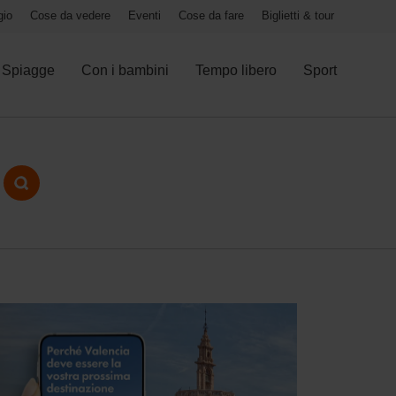
gio
Cose da vedere
Eventi
Cose da fare
Biglietti & tour
Spiagge
Con i bambini
Tempo libero
Sport