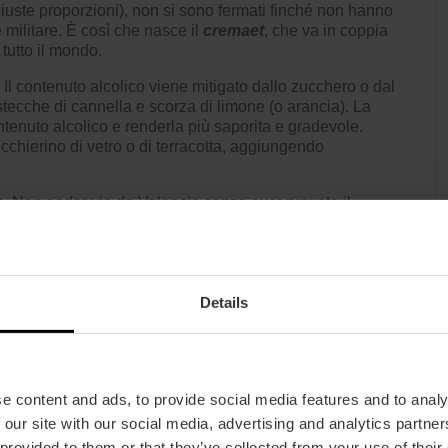
iuste proporzioni), non si sono fermati finché non hanno
 militare. È così che nasce il
cremaet
, che va in coppia
tutto il mondo.
 Il contenuto alcolico viene mitigato dallo zucchero o dal
i, stecche di cannella e scorza di limone (o arancia). La
ntenuto alcolico e renderla più saporita e gradevole.
cchierino di vetro o di terracotta, aggiungendo
l bis. Non andar via da Valencia senza aver provato il
caffè e latte condensato, che a volte può essere corretto
Details
esente nei bar e in alcuni ristoranti, è importante sapere
terne gustare uno come si deve. Ecco un esempio di
e:
elayo (Pelayo, 6), Bar Cremaet (Avenida del Puerto, 20),
e content and ads, to provide social media features and to analy
 Pastor, 14), El Trocito del Medio (Blanes, 1), La
 our site with our social media, advertising and analytics partn
15), La Bernarda (Cobertis de Sant Tomás, 7), Bar Rojas
 provided to them or that they’ve collected from your use of their