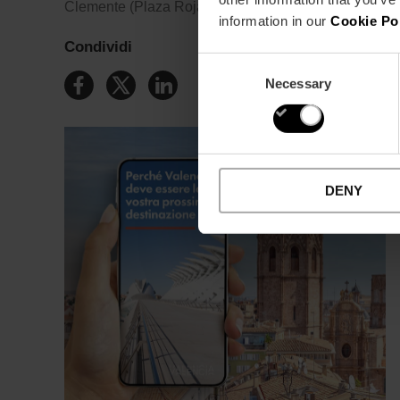
Clemente (Plaza Rojas Clemente) e molti altri. ¡Slurp
information in our
Cookie Po
Condividi
Consent
Necessary
Selection
DENY