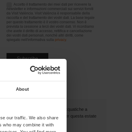
Accetto il trattamento dei miei dati per ricevere la
newsletter e informazioni commerciali sui servizi forniti
da Visit València. Visit València è responsabile della
raccolta e del trattamento dei vostri dati. La base legale
per questo trattamento è il vostro consenso. Non è
prevista la cessione a terzi dei vostri dati. Vi ricordiamo
che avete il diritto di accesso, rettifica e cancellazione
dei vostri dati personali, nonché altri diritti, come
spiegato nell'informativa sulla
privacy
.
About
Recente
Popolari
Categorie
9 attività acquatiche a
Valencia per questa estate
se our traffic. We also share
ers who may combine it with
 services. You will find more