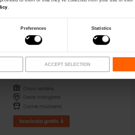
!
licy
.
Preferences
Statistics
ACCEPT SELECTION