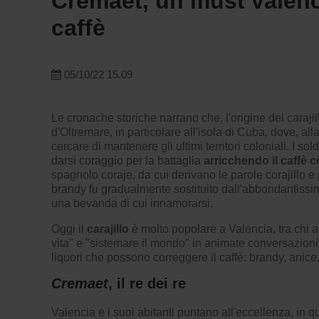
Cremaet, un must valenc
caffè
05/10/22 15.09
Le cronache storiche narrano che, l'origine del carajill
d'Oltremare, in particolare all'isola di Cuba, dove, a
cercare di mantenere gli ultimi territori coloniali. I so
darsi coraggio per la battaglia
arricchendo il caffè c
spagnolo coraje, da cui derivano le parole corajillo e 
brandy fu gradualmente sostituito dall'abbondantiss
una bevanda di cui innamorarsi.
Oggi il
carajillo
è molto popolare a Valencia, tra chi a
vita" e "sistemare il mondo" in animate conversazioni. 
liquori che possono correggere il caffè: brandy, anice,
Cremaet
, il re dei re
Valencia e i suoi abitanti puntano all'eccellenza, in q