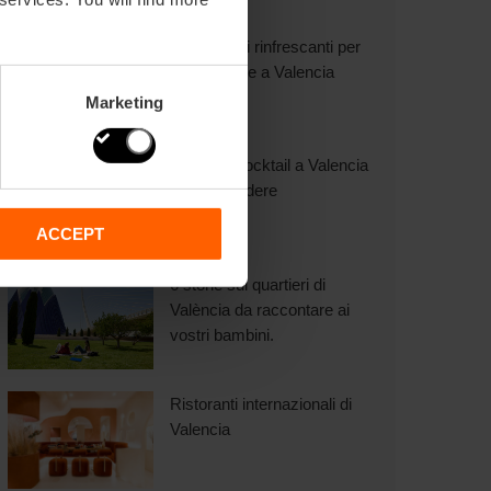
Programmi rinfrescanti per
quest’estate a Valencia
Marketing
18 bar di cocktail a Valencia
da non perdere
ACCEPT
6 storie sui quartieri di
València da raccontare ai
vostri bambini.
Ristoranti internazionali di
Valencia