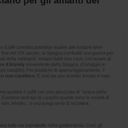
iano per gli amanti del
o (caffè corretto) potrebbe risalire alle lontane terre
lla fine del XIX secolo, la Spagna combatté una guerra per
ldati della metropoli, lontani dalle loro case, cercavano di
on il brandy
proveniente dalla Spagna. (Coraggio in
poi carajillo). Per problemi di approvvigionamento, il
imo
rum caraibico
. E così da uno scontro armato è nata
ma gustare il caffè con una spruzzata di "acqua della
Esistono tanti tipi di carajillo quante sono le varietà di
 rum, whisky... e una lunga serie di eccetera.
uasi tutto ma soprattutto nella gastronomia. Così, gli