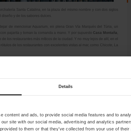
Horchatería Santa Catalina, en la plaza del mismo nombre y con dos siglos
el diseño y de los sabores dulces.
dejar de mencionar Aquarium, en plena Gran Vía Marqués del Túria, un
n con pajarita y toman la comanda a mano. Y por supuesto
Casa Montaña
,
de los restaurantes más míticos de la ciudad. Y no muy lejos de allí, en el
 rótulos de los restaurantes con excelentes vistas al mar, como Chicote, La
Details
e content and ads, to provide social media features and to analy
 our site with our social media, advertising and analytics partn
 provided to them or that they’ve collected from your use of their