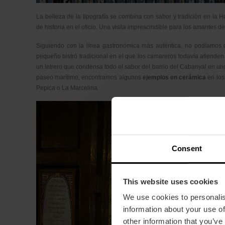
La belleza de la tipografía se combina con sabor y tradición en la 
de historia en el oficio. Una visita imprescindible para los amantes d
Siguiendo con la línea gastronómica más auténtica, no podíamos 
pequeño bistró tradicional en el que los camareros todavía atiende
un letrero que condensa todo el sabor del barrio del Cabanyal en uno 
paseo marítimo, encontramos algunos
ejemplos en cerámica
en los
Pepica o La Marcelina.
Consent
This website uses cookies
We use cookies to personalis
information about your use of
other information that you’ve