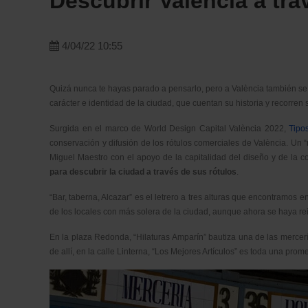
Descubrir València a tra
4/04/22 10:55
Quizá nunca te hayas parado a pensarlo, pero a València también se 
carácter e identidad de la ciudad, que cuentan su historia y recorren
Surgida en el marco de World Design Capital València 2022,
Tipo
conservación y difusión de los rótulos comerciales de València. Un “m
Miguel Maestro con el apoyo de la capitalidad del diseño y de la
para descubrir la ciudad a través de sus rótulos
.
“Bar, taberna, Alcazar” es el letrero a tres alturas que encontramo
de los locales con más solera de la ciudad, aunque ahora se haya rei
En la plaza Redonda, “Hilaturas Amparín” bautiza una de las mercer
de allí, en la calle Linterna, “Los Mejores Artículos” es toda una prome