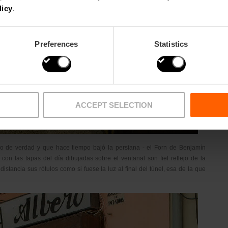
licy
.
Preferences
Statistics
ACCEPT SELECTION
no de verdad y que hace tiempo bajó la persiana - el Forn de Benjamín
con las tapas del día dibujadas sobre el ventanal son fiel reflejo de la
istancia sus rótulos como si fuese la luz al final del túnel, esa de la que