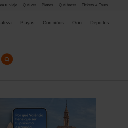
ra tu viaje
Qué ver
Planes
Qué hacer
Tickets & Tours
raleza
Playas
Con niños
Ocio
Deportes