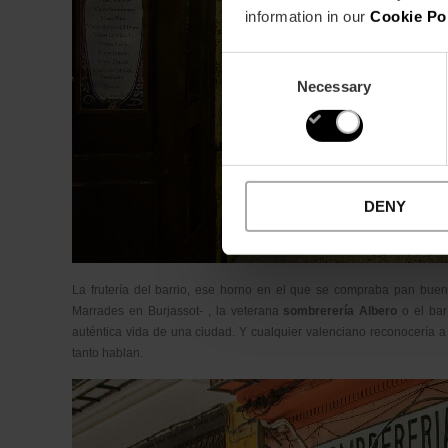
information in our
Cookie Po
Consent
Necessary
Selection
DENY
La frutería del barrio, ese horno en el que se compraba pan bue
Marrades en Burjassot- , la veterana
sombrerería Albero
o el bar 
auténtica vida de una ciudad. Y cualquier valenciano reconocería a d
tanto hablan.