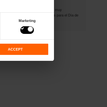
Obsequios muy
valencianos para el Día de
Marketing
la Madre
ACCEPT