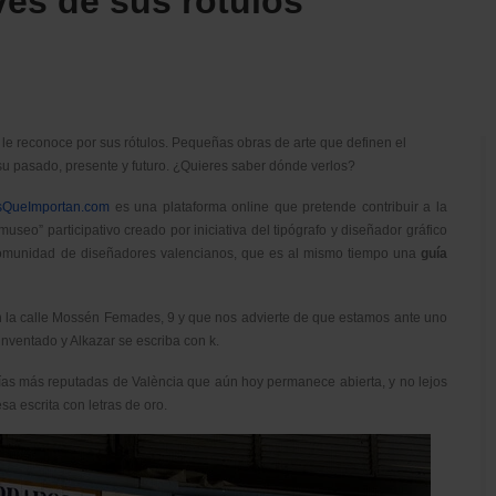
vés de sus rótulos
le reconoce por sus rótulos. Pequeñas obras de arte que definen el
 su pasado, presente y futuro. ¿Quieres saber dónde verlos?
sQueImportan.com
es una plataforma online que pretende contribuir a la
useo” participativo creado por iniciativa del tipógrafo y diseñador gráfico
 comunidad de diseñadores valencianos, que es al mismo tiempo una
guía
s en la calle Mossén Femades, 9 y que nos advierte de que estamos ante uno
nventado y Alkazar se escriba con k.
ías más reputadas de València que aún hoy permanece abierta, y no lejos
sa escrita con letras de oro.