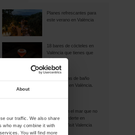
Planes refrescantes para
este verano en València
18 bares de cócteles en
València que tienes que
visitar
Experiencias de baño
exclusivas en València.
About
9 planes en el mar que no
puedes perderte en
se our traffic. We also share
València |Visit Valencia
ers who may combine it with
 services. You will find more