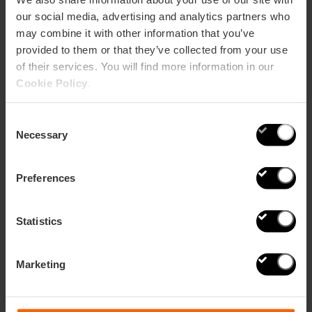
our social media, advertising and analytics partners who
may combine it with other information that you’ve
provided to them or that they’ve collected from your use
of their services. You will find more information in our
Cookie Policy
.
Descubre las playas de València: una
variedad infinita
Consent
Necessary
Selection
Preferences
Statistics
Marketing