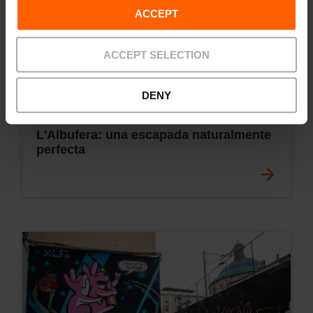
ACCEPT
ACCEPT SELECTION
DENY
L'Albufera: una escapada naturalmente
perfecta