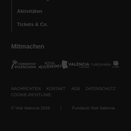
Aktivitäten
Tickets & Co.
Mitmachen
Footer
NACHRICHTEN
KONTAKT
AGB
DATENSCHUTZ
COOKIE-RICHTLINIE
about
© Visit València 2026
|
Fundació Visit València