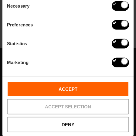
València: eine unendliche Vielfalt.
Necessary
Selection
Preferences
Statistics
Marketing
Abonnieren Sie
unseren Newsletter!
ACCEPT
Verpassen Sie nicht die besten Pläne in Valencia
ACCEPT SELECTION
Abonnieren
DENY