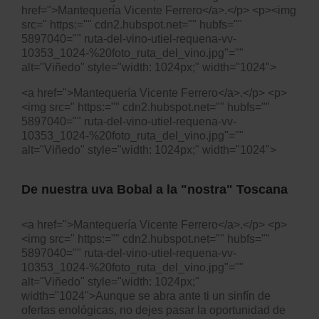
href=">Mantequería Vicente Ferrero</a>.</p> <p><img
src=" https:="" cdn2.hubspot.net="" hubfs=""
5897040="" ruta-del-vino-utiel-requena-vv-
10353_1024-%20foto_ruta_del_vino.jpg"=""
alt="Viñedo" style="width: 1024px;" width="1024">
<a href=">Mantequería Vicente Ferrero</a>.</p> <p>
<img src=" https:="" cdn2.hubspot.net="" hubfs=""
5897040="" ruta-del-vino-utiel-requena-vv-
10353_1024-%20foto_ruta_del_vino.jpg"=""
alt="Viñedo" style="width: 1024px;" width="1024">
De nuestra uva Bobal a la "nostra" Toscana
<a href=">Mantequería Vicente Ferrero</a>.</p> <p>
<img src=" https:="" cdn2.hubspot.net="" hubfs=""
5897040="" ruta-del-vino-utiel-requena-vv-
10353_1024-%20foto_ruta_del_vino.jpg"=""
alt="Viñedo" style="width: 1024px;"
width="1024">Aunque se abra ante ti un sinfín de
ofertas enológicas, no dejes pasar la oportunidad de