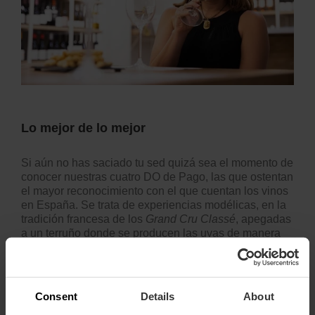
Lo mejor de lo mejor
Si aún no has saciado tu sed quizá sea el momento de
conocer nuestras cuatro DO de Pago, las que ostentan
el mayor reconocimiento con el que cuentan los vinos
en España. Se trata de experiencias modélicas, en la
tradición francesa de los
Grand Cru Classé
, apegadas
a un terruño donde se producen las uvas de manera
casi artesanal, únicas que se pueden utilizar para la
elaboración de unos vinos que van desde los que
apenas han pasado unos meses en barrica a los tintos
de guarda. Finca El Terrerazo, Chozas Carrascal, Vera
Consent
Details
About
de Estenas y Pago de Los Balagueses completan tan