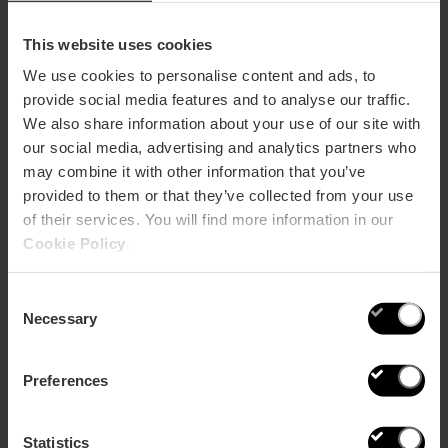
destacado ramillete.
Cae la noche. Nuestro viaje está a punto de concluir.
This website uses cookies
¡Qué mejor manera que hacerlo con los amigos de la
We use cookies to personalise content and ads, to
Bodega Pago de Tharsys y la tradicional vendimia
provide social media features and to analyse our traffic.
nocturna de la variedad blanca Albariño! 50 invitados
especiales, después de una cena fría, tienen la fortuna
We also share information about your use of our site with
de poder participar en esta cita ineludible, cuando no
our social media, advertising and analytics partners who
aprieta el sol y se pueden obtener todas las
may combine it with other information that you’ve
propiedades organolépticas del fruto supremo. Una luz
provided to them or that they’ve collected from your use
frontal, ajustada a la cabeza, nos ayuda a cumplir con
of their services. You will find more information in our
este rito iniciático a la luz de la luna, un rito que
garantiza que habrá buen vino valenciano
Cookie Policy
.
embotellado el año que viene.
Consent
Necessary
Selection
Preferences
Statistics