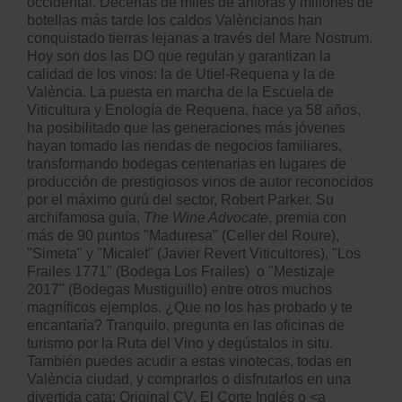
occidental. Decenas de miles de ánforas y millones de
botellas más tarde los caldos Valèncianos han
conquistado tierras lejanas a través del Mare Nostrum.
Hoy son dos las DO que regulan y garantizan la
calidad de los vinos: la de Utiel-Requena y la de
València. La puesta en marcha de la Escuela de
Viticultura y Enología de Requena, hace ya 58 años,
ha posibilitado que las generaciones más jóvenes
hayan tomado las riendas de negocios familiares,
transformando bodegas centenarias en lugares de
producción de prestigiosos vinos de autor reconocidos
por el máximo gurú del sector, Robert Parker. Su
archifamosa guía,
The Wine Advocate
, premia con
más de 90 puntos "Maduresa" (Celler del Roure),
"Simeta" y "Micalet" (Javier Revert Viticultores), "Los
Frailes 1771" (Bodega Los Frailes) o "Mestizaje
2017" (Bodegas Mustiguillo) entre otros muchos
magníficos ejemplos. ¿Que no los has probado y te
encantaría? Tranquilo, pregunta en las oficinas de
turismo por la
Ruta del Vino
y degústalos in situ.
También puedes acudir a estas vinotecas, todas en
València ciudad, y comprarlos o disfrutarlos en una
divertida cata:
Original CV
,
El Corte Inglés
o <a