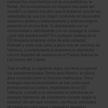
conocer los vinos hechos con la uva autóctona, la
Bobal. ¡No la encontrarás en ninguna otra parte del
mundo! La ciencia nos dice que la Bobal es una de las
variedades de uva con mayor contenido en resveratrol,
sustancia química cardiosaludable y anticancerígena
presente en el vino tinto. Si deleitándote con un
monovarietal o atreviéndote con un coupage te cuidas,
¿qué más puedes pedir? En cualquier bodega de la
DO Requena elaboran vinos de esta variedad.
Anímate y visita esta zona, a poco más de una hora de
València, y complementa tu experiencia vitivinícola
con los
deportes de aventura
en el Parque Natural de
Las Hoces del Cabriel.
Tras el rafting, la siguiente etapa nos lleva a explorar
las autodenominadas Terres dels Alforins, en plena
área conocida como la Toscana Valènciana. Once
bodegas muy recomendables se han unido para
promocionar sus caldos, englobados en la DO
València, y acudir a su encuentro es adentrarse en
paisajes hermosos, de cromatismo variado según la
estación del año que vivamos, con fincas señoriales
de muros de color siena y pequeñas alquerías