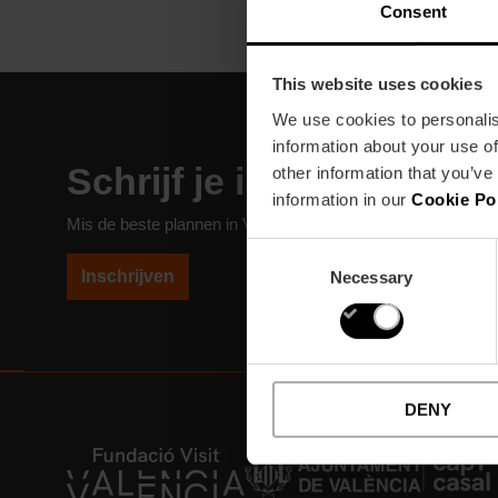
Consent
This website uses cookies
We use cookies to personalis
information about your use of
Schrijf je in voor onze N
other information that you’ve
information in our
Cookie Po
Mis de beste plannen in Valencia niet!
Consent
Inschrijven
Necessary
Selection
DENY