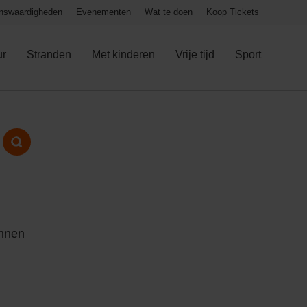
nswaardigheden
Evenementen
Wat te doen
Koop Tickets
ur
Stranden
Met kinderen
Vrije tijd
Sport
ennen