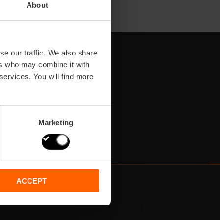
About
se our traffic. We also share
ers who may combine it with
 services. You will find more
Marketing
ACCEPT