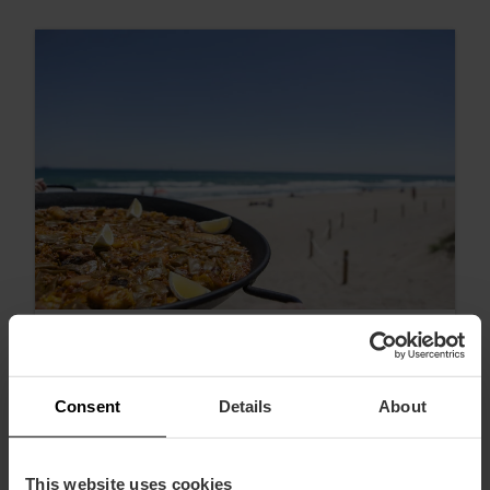
Consent
Details
About
Paella, horchata of esgarraet: een
recept uit València voor thuis
This website uses cookies