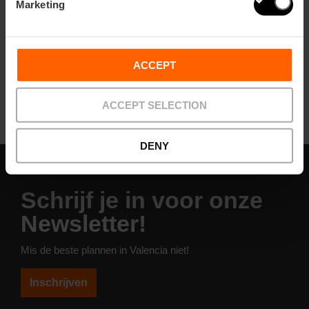
Marketing
Waar koop je het meest authentieke
souvenir in València?
ACCEPT
ACCEPT SELECTION
DENY
Schrijf je in voor onze
Newsletter!
Mis de beste plannen in Valencia niet!
Inschrijven