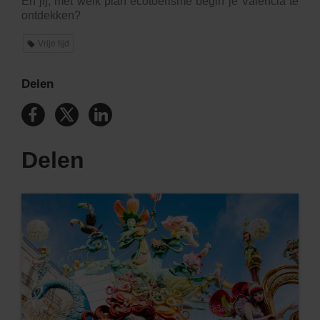
En jij, met welk plan ecotoerisme begin je Valencia te
ontdekken?
Vrije tijd
Delen
Delen