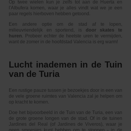
Op twee wielen kun je zelfs tot aan de Huerta en
l'Albufera komen, waar je alles vindt wat we je een
paar regels hierboven hebben getoond.
Een andere optie om de stad af te lopen,
milieuvriendelijk en sportend, is
door skates te
huren
. Probeer echter de heetste uren te vermijden,
want de zomer in de hoofdstad Valencia is erg warm!
Lucht inademen in de Tuin
van de Turia
Een rustige pauze tussen je bezoekjes door in een van
de vele groene ruimtes van Valencia zal je helpen om
op kracht te komen.
Doe het bijvoorbeeld in de
Tuin van de Turia
, een van
de grote groene longen van de stad. Of in de tuinen
Jardines del Real
(of Jardines de Viveros), waar je
geen smoesjes kunt hebben om te stoppen - in de