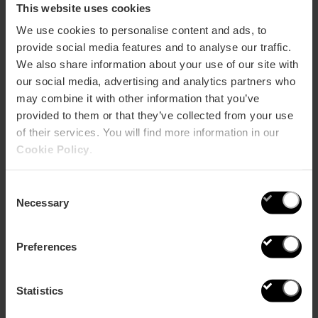
This website uses cookies
We use cookies to personalise content and ads, to
provide social media features and to analyse our traffic.
We also share information about your use of our site with
our social media, advertising and analytics partners who
De autonome regio Valencia heeft
134 blauwe
may combine it with other information that you’ve
vlaggen verkregen in 2020
. Daarvan
staan er zeven
provided to them or that they’ve collected from your use
in Valencia
(Cabanyal, El Saler, L' Arbre del Gos, La
Devesa, La Garrofera
of their services. You will find more information in our
Cookie Policy
.
Malvarrosa en Recatí-Perellonet). Daarom is een van
de grote duurzame ideeën om Valencia te ontdekken
met de zomerse hitte
dat je een duik neemt in een
Consent
van deze
.
Necessary
Selection
Of je nu zonnebaadt of niet, we raden je aan om met
de zonsondergang een wandeling te maken over de
Preferences
Malvarrosa of El Saler en van dit dagelijkse spektakel
van de natuur op een unieke plek te genieten.
Statistics