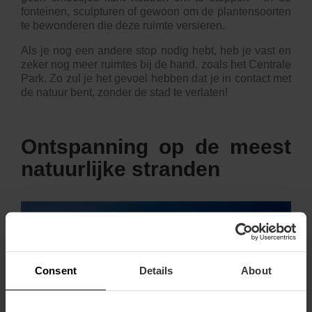
fonteinen, sculpturen of gewoon om de plantensoorten
te bewonderen die deze ruimte versieren.
Als je nog een andere stop nodig hebt, heb je vast en
zeker nog meer ruimtes bij de hand, zoals het
Centrale
Park
. Zo zul je het gevoel hebben dat je in contact met
de natuur bent, zonder de stad te verlaten!
Ontspanning op de meest
natuurlijke stranden
Consent
Details
About