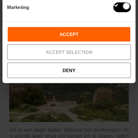
De meest natuurlijke
Marketing
omgevingen dicht bij de
stad
ACCEPT
ACCEPT SELECTION
DENY
Als je een dagje buiten Valencia wilt doorbrengen en
's avonds weer terug wilt komen om te slapen, raden