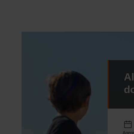
Al
d
Agen