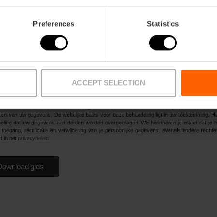
ndelen in natuurgebieden en tuinen
Preferences
Statistics
oef de lokale keuken
tgaan 's nachts
nkelen
ar het strand gaan
 accepteer de behandeling van mijn gegevens en het
privacybeleid
.
*
ACCEPT SELECTION
pteer de behandeling van mijn gegevens om de downloadlink van de gevraagde gratis i
diensten van Visit València te ontvangen. Visit València is verantwoordelijk voor het verza
en van uw gegevens. De wettelijke basis voor deze behandeling ligt in uw toestemming. Het
eling dat uw gegevens aan derden worden overgedragen. We herinneren je eraan dat je h
 toegang, rectificatie en verwijdering van je persoonlijke gegevens, evenals andere rechte
d in het
privacybeleid
.