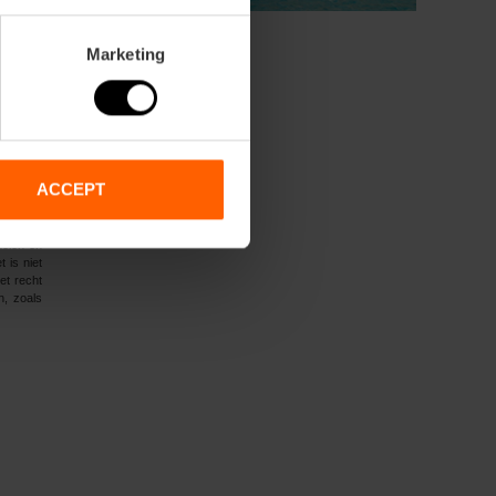
Marketing
ACCEPT
nhoud en
melen en
 is niet
et recht
n, zoals