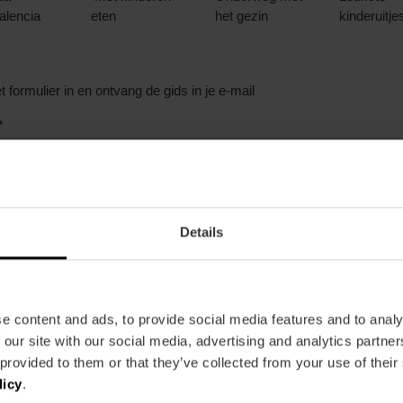
alencia
eten
het gezin
kinderuitje
t formulier in en ontvang de gids in je e-mail
*
er ben je van plan om naar València te reizen?
*
 heb nog niet besloten
Details
 weet de datum
el dagen ben je in València?
*
e content and ads, to provide social media features and to analy
 our site with our social media, advertising and analytics partn
il je doen?
*
 provided to them or that they’ve collected from your use of their
 naar Ciudad de las Artes y las Ciencias
licy
.
sea en monumenten bezoeken