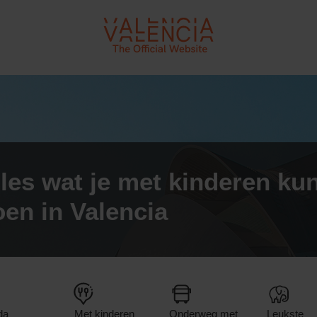
VLC - Turismo València
les wat je met kinderen ku
oen in Valencia
da
Met kinderen
Onderweg met
Leukste