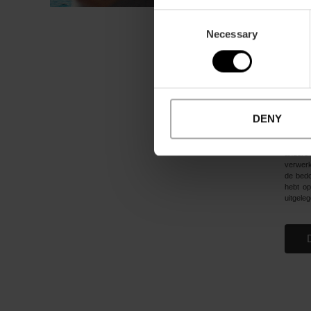
Wa
Consent
Necessary
Selection
Pr
Ui
Wi
Na
Ik
DENY
Ik acce
andere 
verwerk
de bedo
hebt op
uitgeleg