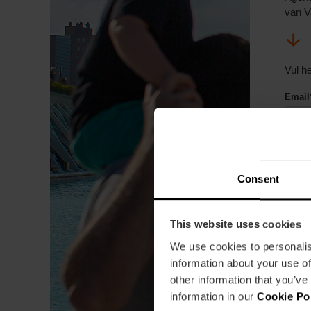
van V
Vul he
Email
Wanne
Ik
Consent
Ik
Hoeve
This website uses cookies
We use cookies to personalis
information about your use of
Wat w
other information that you’ve
Ga
information in our
Cookie Po
Mu