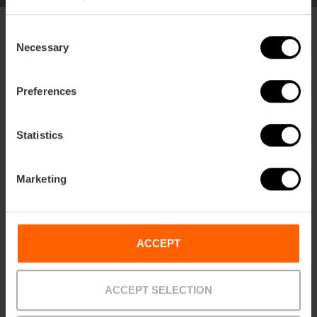
Quanti giorni starete a València?
*
Consent
Necessary
Selection
Cosa volete fare?
*
Preferences
Andare alla Città delle Arti e delle Scienze
Visitare musei e monumenti
Passeggiare negli spazi naturali e nei giardini
Statistics
Provare la gastronomia locale
Uscire di sera
Marketing
Fare acquisti
Andare in spiaggia
Accetto il trattamento dei miei dati e il
politica
ACCEPT
sulla privacy.
*
Accetto il trattamento dei miei dati per ricevere il link per il
download dei contenuti gratuiti richiesti e altri servizi forniti da Visit
ACCEPT SELECTION
València. Visit València è responsabile della raccolta e del
trattamento dei tuoi dati. La base legale per questo trattamento
risiede nel tuo consenso. Non è previsto il trasferimento di dati a