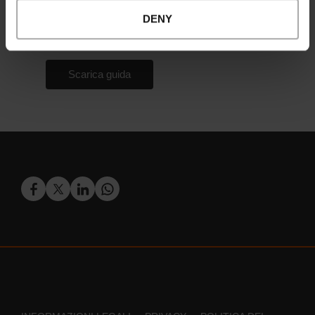
terzi. Ti ricordiamo che hai il diritto di accedere, rettificare ed
DENY
eliminare i tuoi dati personali, così come altri diritti, come spiegato
nella
politica sulla privacy
.