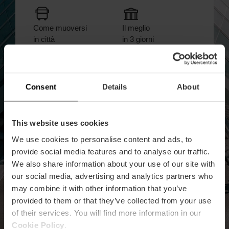
Come muoversi
Il meglio
in città
in 3 giorni
Compilate il formulario e riceverete la guida nella
Consent
Details
About
vostra email
Email
*
This website uses cookies
We use cookies to personalise content and ads, to
provide social media features and to analyse our traffic.
Con chi viaggiate?
*
We also share information about your use of our site with
our social media, advertising and analytics partners who
may combine it with other information that you’ve
Quando è previsto il vostro viaggio a València?
*
provided to them or that they’ve collected from your use
Non ho ancora deciso
of their services. You will find more information in our
So la data
Cookie Policy
.