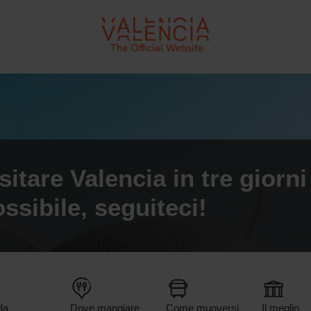
VLC - Turismo València
sitare Valencia in tre giorni
ssibile, seguiteci!
da
Dove mangiare
Come muoversi
Il meglio