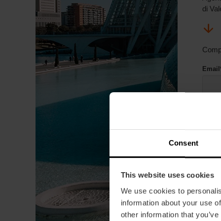
di Va
Compil
Email
Con c
Consent
Quando
No
So 
This website uses cookies
We use cookies to personalis
Quanti
information about your use of
other information that you’ve