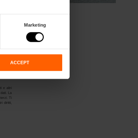
Marketing
ACCEPT
i e altri
 dati. La
terzi. Ti
 diritti,