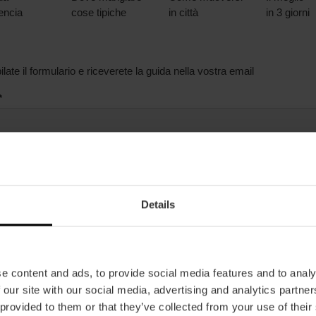
lencia
cose tipiche
in città
in 3 giorni
ate il formulario e riceverete la guida nella vostra email
*
hi viaggiate?
*
Details
 è previsto il vostro viaggio a València?
*
n ho ancora deciso
la data
e content and ads, to provide social media features and to analy
 giorni starete a València?
*
 our site with our social media, advertising and analytics partn
 provided to them or that they’ve collected from your use of their