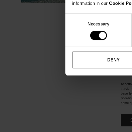
information in our
Cookie Po
Cosa 
And
Consent
Vi
Necessary
Selection
Pas
Pr
Usc
Far
DENY
An
Acc
Accetto 
servizi 
base leg
ricordia
come sp