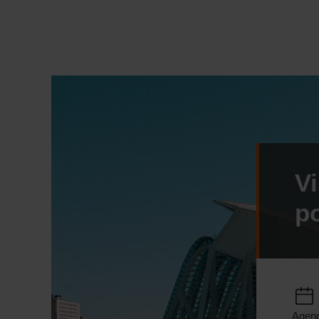
Vi
po
Agen