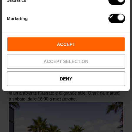
Marketing
10.
Umániko
ACCEPT
Al decimo piano dell’hotel ILUNION Aqua 4, offre una delle
viste più spettacolari di Valencia. Da questa terrazza
ACCEPT SELECTION
aperta, a più di 15 piani da terra, si domina tutta la Marina,
la spiaggia e la Città delle Arti e delle Scienze con una
panoramica a 360°. Uno spazio unico per godersi buona
DENY
musica, stuzzichini informali e un menù di cocktail con
anima locale — come la Ronchata o l’Acqua di Valencia —
in un ambiente rilassato e di grande stile. Orari: da martedì
a sabato, dalle 16:00 a mezzanotte.