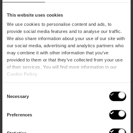
9.
Hotel Palacio Vallier
This website uses cookies
We use cookies to personalise content and ads, to
provide social media features and to analyse our traffic.
Con viste uniche sulla Plaza de la Virgen e sulla Cattedrale,
in cima all’Hotel Palacio Vallier, questo rooftop è molto più di
We also share information about your use of our site with
un semplice luogo per ammirare il tramonto. Eleganza,
our social media, advertising and analytics partners who
tranquillità e un menù di cocktail che risveglia i cinque
may combine it with other information that you’ve
sensi, con proposte che variano secondo la stagione e i
provided to them or that they’ve collected from your use
prodotti locali. Rooftop aperto tutti i giorni dalle 11:00 a
of their services. You will find more information in our
mezzanotte, Lounge Bar dalle 17:00 a mezzanotte (venerdì
e sabato fino all’1:00).
Cookie Policy
.
Consent
Necessary
Selection
Preferences
Statistics