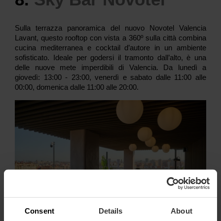
Sulla terrazza panoramica del nuovo Novotel Valencia
Lavant, questo rooftop con vista a 360º sulla città combina
cucina mediterranea e cocktail d’autore in un ambiente
sofisticato. Ideale per godersi il tramonto dall’alto, è una
delle nuove mete imperdibili di Valencia. Da lunedì a
giovedì: 13:00 - 23:00, venerdì e sabato dalle 11:00 alle
00:00, domenica dalle 11:00 alle 20:00.
Consent
Details
About