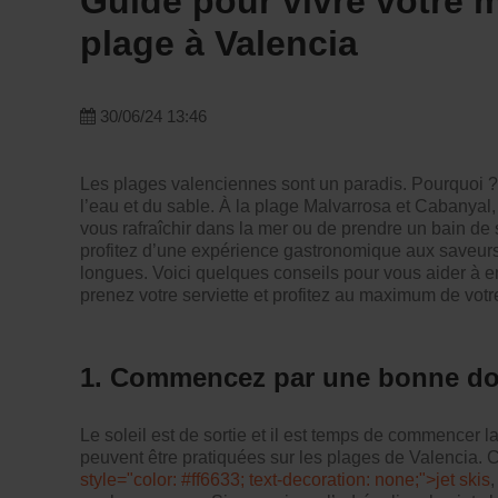
Guide pour vivre votre m
plage à Valencia
30/06/24 13:46
Les plages valenciennes sont un paradis. Pourquoi ? P
l’eau et du sable. À la plage Malvarrosa et Cabanyal
vous rafraîchir dans la mer ou de prendre un bain de 
profitez d’une expérience gastronomique aux saveur
longues. Voici quelques conseils pour vous aider à en
prenez votre serviette et profitez au maximum de votr
1. Commencez par une bonne dos
Le soleil est de sortie et il est temps de commencer
peuvent être pratiquées sur les plages de Valencia. C
style="color: #ff6633; text-decoration: none;">
jet skis
,