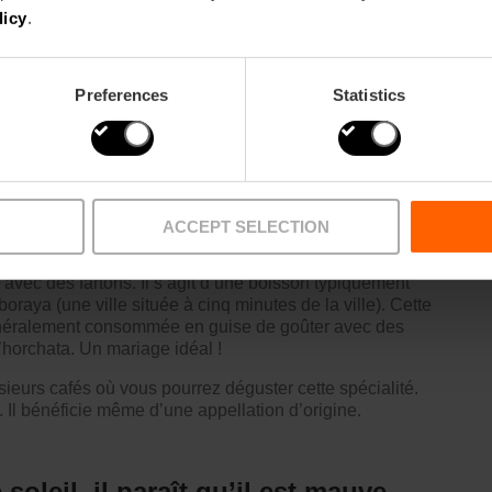
licy
.
rpris par les entrées, avec des tapas purement
es valenciennes), les
tellinas
(olives de mer) ou le
e de plats dà base de e riz, de fruits de mer et de poissons
Preferences
Statistics
horchata (boisson à base de
teaux sucrés)
ACCEPT SELECTION
elque chose de sucré et de rafraîchissant, car la plage
 avec des fartons. Il s’agit d’une boisson typiquement
raya (une ville située à cinq minutes de la ville). Cette
généralement consommée en guise de goûter avec des
l’horchata. Un mariage idéal !
ieurs cafés où vous pourrez déguster cette spécialité.
 Il bénéficie même d’une appellation d’origine.
leil, il paraît qu’il est mauve...