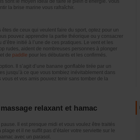
is sont le moyen idéal de faire le plein d’énergie. Vous
tir la brise marine vous rafraîchir.
êtes de ceux qui veulent faire du sport, optez pour un
ous pouvez apprendre la partie théorique ou y consacrer
d’être initié à l’une de ces pratiques. Le vent et les
trop rudes, aident de nombreuses personnes à plonger
et de
paddle
pour les débutants et les confirmés.
option. Il s’agit d’une banane gonflable tirée par un
ues jusqu’à ce que vous tombiez inévitablement dans
 vous et vos amis pouvez tenir sans tomber de la
: massage relaxant et hamac
pause. Il est presque midi et vous voulez être traités
lage et il ne suffit pas d’étaler votre serviette sur le
hamac avec un parasol.