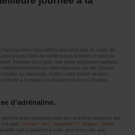
eilleure journée à la
arce qu’elles vous offrent bien plus que du soleil, de
, vous pouvez faire de nombreuses activités en plus de
soleil. Amusez-vous avec une sortie récréative nautique,
s méditerranéennes ou détendez-vous sur les chaises
 profiter au maximum. Enfilez votre maillot de bain,
e journée à la plage à la Malvarrosa et le Cabanyal.
e d’adrénaline.
 la journée avec quelques-unes des
activités nautiques
qui
’est parti,
<a href=" rel=" noopener"="" target="_blank"
 paddle surf et planche à voile, pour n’en citer que