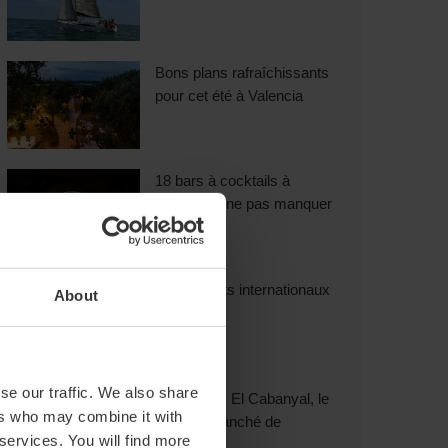
Bons plans rafraîchissants
pour cet été à Valencia
18 bars à cocktails à
Valencia à ne pas manquer
Restaurants internationaux
About
à Valencia
se our traffic. We also share
Découvrez El Cabanyal, le
ers who may combine it with
quartier branché de
 services. You will find more
Valencia