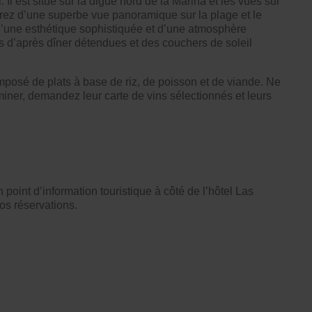
l est situé sur la digue nord de la Marina et les vues sur
erez d’une superbe vue panoramique sur la plage et le
r d’une esthétique sophistiquée et d’une atmosphère
ns d’après dîner détendues et des couchers de soleil
posé de plats à base de riz, de poisson et de viande. Ne
iner, demandez leur carte de vins sélectionnés et leurs
un
point d’information touristique
à côté de l’hôtel Las
vos réservations.