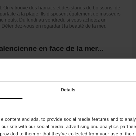
rt. On y trouve des hamacs et des stands de boissons, de
parfaite à la plage. Ils disposent également de masseurs
mme neufs. Du lundi au vendredi, si vous achetez un
 Détendez-vous en regardant la beauté de la mer.
alencienne en face de la mer...
bon plat de riz dans l’un des restaurants de la promenade
ns qu’il faut garder sur sa liste de choses à faire quand
peu de choses sont aussi valenciennes et en même temps
vous la dégustez face à la mer, elle est encore meilleure.
Details
t gastro » valencien. Vous trouverez un grand nombre
z dans ce quartier de la plage. Certains des plus
huerta
,
Casa Carmela
,
Casa Isabel
.
e content and ads, to provide social media features and to analy
 our site with our social media, advertising and analytics partn
sir et réserver une table.
Vous pouvez consulter ici les
plus.
 provided to them or that they’ve collected from your use of their