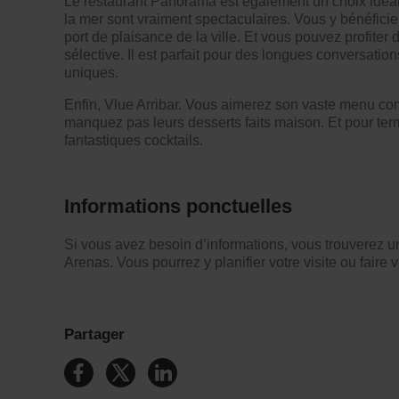
Le restaurant Panorama est également un choix idéal. I
la mer sont vraiment spectaculaires. Vous y bénéfici
port de plaisance de la ville. Et vous pouvez profite
sélective. Il est parfait pour des longues conversatio
uniques.
Enfin,
Vlue Arribar
. Vous aimerez son vaste menu com
manquez pas leurs desserts faits maison. Et pour term
fantastiques cocktails.
Informations ponctuelles
Si vous avez besoin d’informations, vous trouverez 
Arenas. Vous pourrez y planifier votre visite ou faire 
Partager