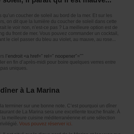
qu’un coucher de soleil au bord de la mer. Et sur les
rs, on dit que la lumière du coucher de soleil dans cette
rait le voir non, n’est-ce pas ? La meilleure option est de
ong du front de mer. Vous pouvez commander un cocktail,
t le ciel passer du bleu au violet, au mauve, au rose...
ors
l’endroit <a href=" rel=" noopener"=""
er en fin d’après-midi pour boire quelques verres entre
apas uniques.
 dîner à La Marina
 la terminer sur une bonne note. C’est pourquoi un dîner
aurant de La Marina sera une excellente touche finale. À
 la meilleure cuisine méditerranéenne et une sélection
ivilégié.
Vous pouvez réserver ici.