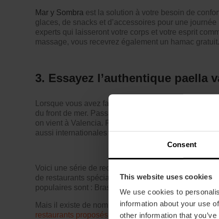
Mar y Sombra
est la solution à votre besoin de confo
glaces, de snacks et d’accessoires pour une journée 
experts qui laisseront votre corps et votre esprit co
massage, vous recevrez également un hamac gratuit.
3. Essayez l’authentique paella v
Lorsque vous avez faim, il n’y a rien de mieux qu’un 
du front de mer. Passage obligé. C’est l’un de ces pla
on vient à Valencia. Parce que, pour être honnête, 
aussi internationales qu’une délicieuse paella, et si 
Consent
Voici une série de recommandations pour ce « momen
This website uses cookies
de restaurants spécialisés dans les plats à base de ri
populaires sont :
Brasserie Sorolla
,
La alegría de la 
We use cookies to personalis
information about your use of
Mais il existe de nombreuses autres options pour choi
restaurants proposés
et choisir celui qui vous plaît le 
other information that you’ve