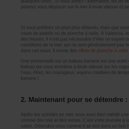
quelques-unes...Si vous aimez l’adrénaline, les jet sk
pourrez vous déplacer sur la mer à toute vitesse et sen
Si vous préférez un plan plus détendu, mais que vous 
cours de paddle ou de planche à voile. À Valencia, v
des heures, il n’est pas nécessaire d’être un expert ou 
conditions de la mer, qui ne sont généralement pas 
dans ces eaux. Il existe des
offres de planche à voile
Une promenade sur un
bateau banane
est une autre 
bateau qui vous emmène à toute vitesse sur les vag
l’eau. Allez, les courageux, voyons combien de temps
banane !
2. Maintenant pour se détendre 
Après les activités en mer, vous avez bien mérité une 
comme des rois et des reines. C’est votre journée à la p
sable. Détendez-vous comme il se doit dans un bon 