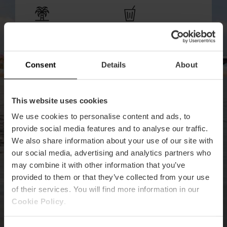
Los mejores planes
¿Dónde salir
y divertirse?
Consent
Details
About
Rellena el formulario y recibirás un email con el
enlace de descarga.
This website uses cookies
Email
*
We use cookies to personalise content and ads, to
provide social media features and to analyse our traffic.
We also share information about your use of our site with
¿Cuándo tienes previsto viajar a Valencia?
*
our social media, advertising and analytics partners who
may combine it with other information that you’ve
Aún no lo he decidido
provided to them or that they’ve collected from your use
Conozco la fecha
of their services. You will find more information in our
¿Cuántos días estarás en Valencia?
*
Cookie Policy
.