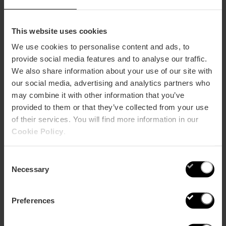
Toda la costa tuya y sin tener que preocuparte de nada. Ahora
This website uses cookies
puedes tener
un yate de hasta 16 metros a tu disposición
.
We use cookies to personalise content and ads, to
¿Prefieres que te lleven? Alquílalo con patrón. ¿Quieres ir por
provide social media features and to analyse our traffic.
libre? Tienes embarcaciones que no necesitan ni
We also share information about your use of our site with
titulación, como las lanchas o las neumáticas.
our social media, advertising and analytics partners who
Ve programando tu escapada: desde una hora hasta el día
may combine it with other information that you’ve
completo y en barcos que acogen a un máximo de once
provided to them or that they’ve collected from your use
personas, con altavoces y colchonetas en los solárium
of their services. You will find more information in our
incluidos.
Cookie Policy
.
El plan lo puedes completar llevándote tu comida y bebida
para que la diversión sea plena. Puedes ver todas las opciones
Consent
en las webs de
Quicksail
,
Alfa Náutica
o
Wavepol
.
Necessary
Selection
Preferences