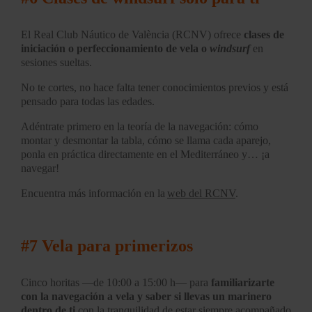
El Real Club Náutico de València (RCNV) ofrece
clases de
iniciación o perfeccionamiento de vela o
windsurf
en
sesiones sueltas.
No te cortes, no hace falta tener conocimientos previos y está
pensado para todas las edades.
Adéntrate primero en la teoría de la navegación: cómo
montar y desmontar la tabla, cómo se llama cada aparejo,
ponla en práctica directamente en el Mediterráneo y… ¡a
navegar!
Encuentra más información en la
web del RCNV
.
#7 Vela para primerizos
Cinco horitas —de 10:00 a 15:00 h— para
familiarizarte
con la navegación a vela y saber si llevas un marinero
dentro de ti
con la tranquilidad de estar siempre acompañado